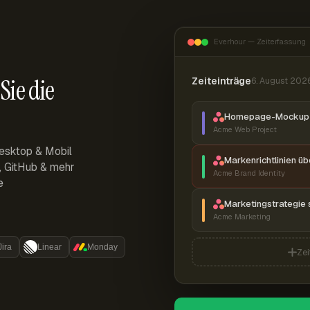
Everhour — Zeiterfassung
Sie die
Zeiteinträge
6. August 202
Homepage-Mockup 
Acme Web Project
esktop & Mobil
Markenrichtlinien ü
r, GitHub & mehr
Acme Brand Identity
e
Marketingstrategie 
Acme Marketing
Jira
Linear
Monday
Zei