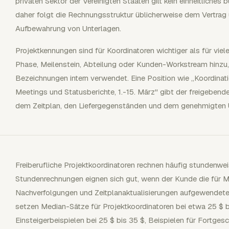
privaten Sektor der Vereinigten Staaten gilt kein einheitliche
daher folgt die Rechnungsstruktur üblicherweise dem Vertrag 
Aufbewahrung von Unterlagen.
Projektkennungen sind für Koordinatoren wichtiger als für viele
Phase, Meilenstein, Abteilung oder Kunden-Workstream hinzu,
Bezeichnungen intern verwendet. Eine Position wie „Koordinat
Meetings und Statusberichte, 1.-15. März" gibt der freigebe
dem Zeitplan, den Liefergegenständen und dem genehmigten
Freiberufliche Projektkoordinatoren rechnen häufig stundenwei
Stundenrechnungen eignen sich gut, wenn der Kunde die für 
Nachverfolgungen und Zeitplanaktualisierungen aufgewendete
setzen Median-Sätze für Projektkoordinatoren bei etwa 25 $ b
Einsteigerbeispielen bei 25 $ bis 35 $, Beispielen für Fortgesc