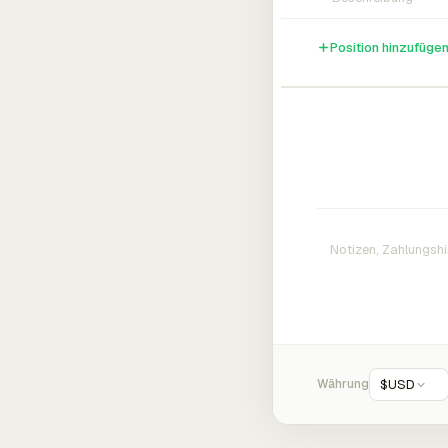
Position hinzufüge
Währung
$
USD