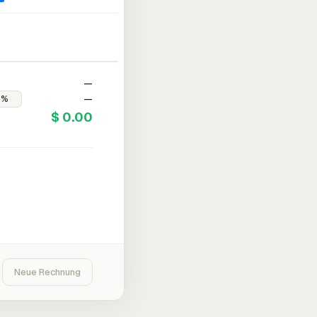
—
—
$ 0.00
Neue Rechnung