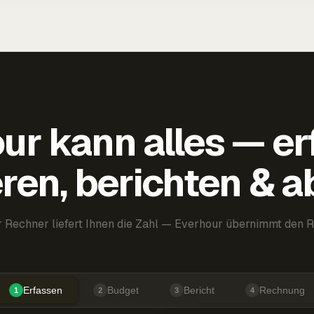
ur kann alles — er
ren, berichten & 
 Rechner liefert Ihnen die Zahl — Everhour übernimmt den R
Erfassen
Budget
Bericht
Rechnung
1
2
3
4