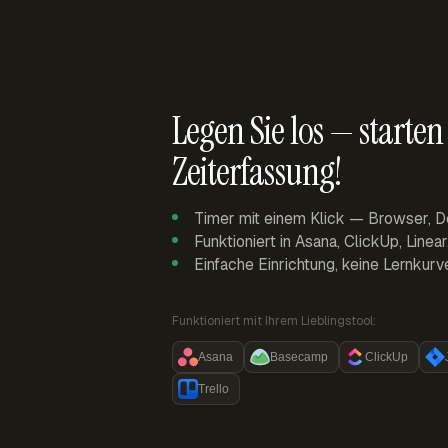
Legen Sie los — starten 
Zeiterfassung!
Timer mit einem Klick — Browser, D
Funktioniert in Asana, ClickUp, Linea
Einfache Einrichtung, keine Lernkurv
Funktioniert mit Ihrem Lieblingstool:
Asana
Basecamp
ClickUp
Trello