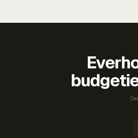
Everho
budgetie
Der