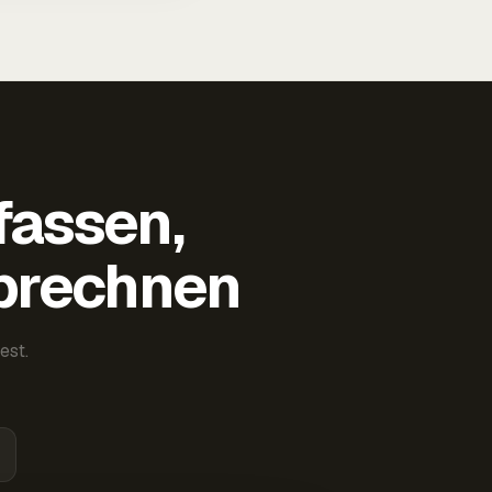
fassen,
abrechnen
est.