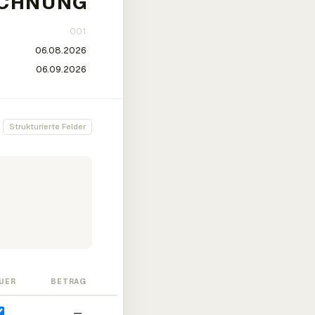
Strukturierte Felder
UER
BETRAG
—