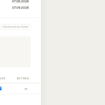
Strukturierte Felder
UER
BETRAG
—