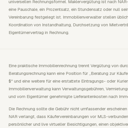
universellen Rechnungsformel. Maklervergütung ist nach NAR
eine Pauschale, ein Prozentsatz, ein Stundensatz oder null sein
Vereinbarung festgelegt ist. Immobilienverwalter stellen übli
Koordination von Instandhaltung, Durchsetzung von Mietvertr
Eigentümervertrag in Rechnung.
Eine praktische Immobilienrechnung trennt Vergütung von dur
Beratungsrechnung kann eine Position für „Beratung zur Käufe
$" und eine weitere für eine erstattete Eintragungs- oder Kuri
Immobilienverwaltung kann Verwaltungsgebühren, Vermietungs
und vom Eigentümer genehmigte Lieferantenkosten nach Immob
Die Rechnung sollte die Gebühr nicht umfassender erscheinen l
NAR verlangt, dass Käufervereinbarungen vor MLS-verbundene
persönlicher und live virtueller Besichtigungen, einen objekti