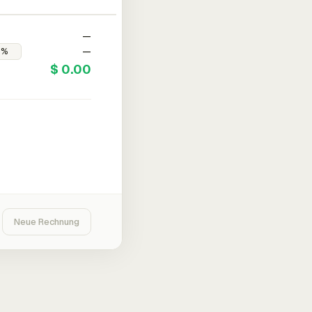
—
—
$ 0.00
Neue Rechnung