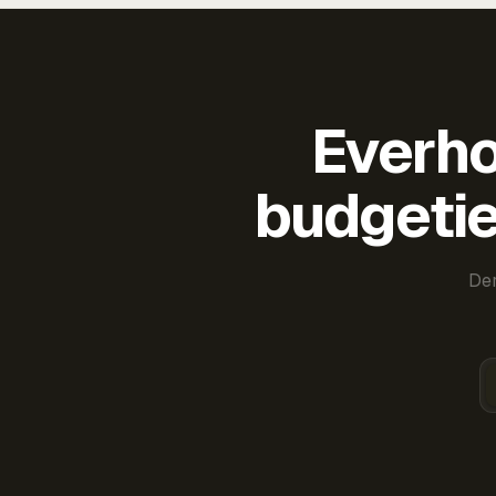
Everho
budgetie
Der