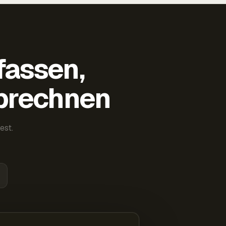
fassen,
abrechnen
est.