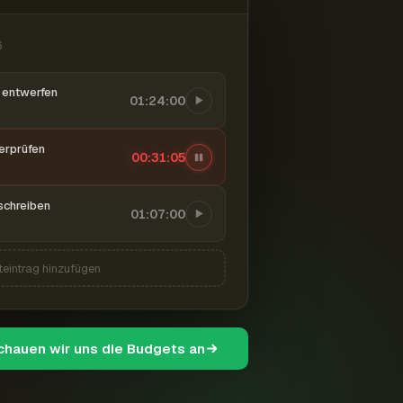
6
entwerfen
01:24:00
berprüfen
00:31:06
schreiben
01:07:00
teintrag hinzufügen
schauen wir uns die Budgets an