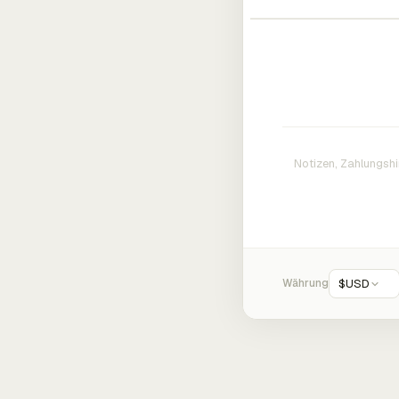
Währung
$
USD