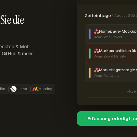
Sie die
Zeiteinträge
7. August 202
Homepage-Mockup 
Acme Web Project
esktop & Mobil
Markenrichtlinien ü
r, GitHub & mehr
Acme Brand Identity
e
Marketingstrategie 
Acme Marketing
Jira
Linear
Monday
Zei
Erfassung erledigt, 