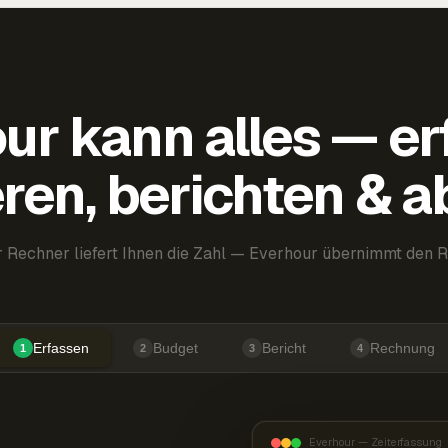
ur kann alles — er
ren, berichten & 
 Rechner liefert Ihnen die Zahl — Everhour übernimmt den R
Erfassen
Budget
Bericht
Rechnung
1
2
3
4
Everhour — Zeiterfassung