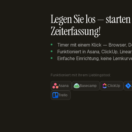
Legen Sie los — starten 
Zeiterfassung!
Timer mit einem Klick — Browser, D
Funktioniert in Asana, ClickUp, Linea
Einfache Einrichtung, keine Lernkurv
Funktioniert mit Ihrem Lieblingstool:
Asana
Basecamp
ClickUp
Trello