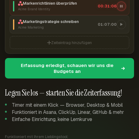
Markenrichtlinien überprüfen
00:31:06
Acme Brand Identity
Marketingstrategie schreiben
01:07:00
Acme Marketing
Zeiteintrag hinzufügen
Erfassung erledigt, schauen wir uns die
Budgets an
Legen Sie los — starten Sie die Zeiterfassung!
Timer mit einem Klick — Browser, Desktop & Mobil
Funktioniert in Asana, ClickUp, Linear, GitHub & mehr
Einfache Einrichtung, keine Lernkurve
Funktioniert mit Ihrem Lieblingstool: