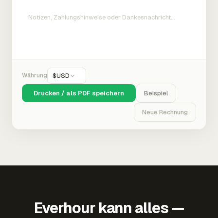
Währung
$
USD
Drucken / als PDF speichern
Beispiel
Neue Rechnung
Everhour kann alles —