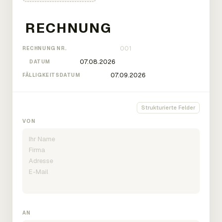
RECHNUNG NR.
DATUM
FÄLLIGKEITSDATUM
Strukturierte Felder
VON
AN