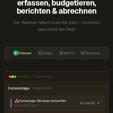
erfassen, budgetieren,
berichten & abrechnen
Der Rechner liefert Ihnen die Zahl — Everhour
übernimmt den Rest.
Erfassen
Budget
Bericht
Rechnung
1
2
3
4
Everhour — Zeiterfassung
Zeiteinträge
7. August 2026
Homepage-Mockup entwerfen
01:24:00
Acme Web Project