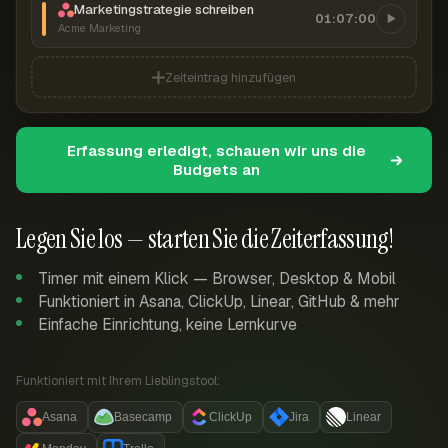
Marketingstrategie schreiben
01:07:00
Acme Marketing
Zeiteintrag hinzufügen
Erfassung erledigt, schauen wir uns die
Budgets an
Legen Sie los — starten Sie die Zeiterfassung!
Timer mit einem Klick — Browser, Desktop & Mobil
Funktioniert in Asana, ClickUp, Linear, GitHub & mehr
Einfache Einrichtung, keine Lernkurve
Funktioniert mit Ihrem Lieblingstool:
Asana
Basecamp
ClickUp
Jira
Linear