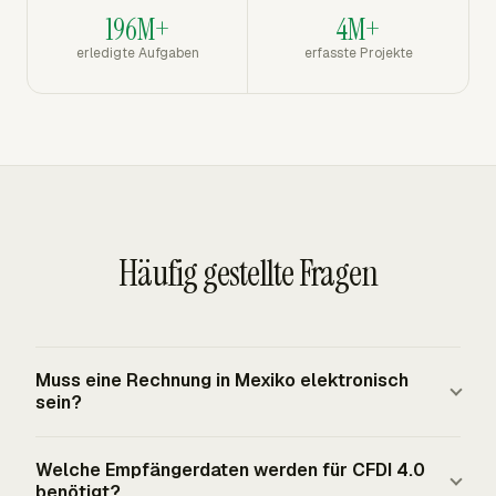
196M+
4M+
erledigte Aufgaben
erfasste Projekte
Häufig gestellte Fragen
Muss eine Rechnung in Mexiko elektronisch
sein?
Ja. Mexikanische Steuerrechnungen sind elektronische
Welche Empfängerdaten werden für CFDI 4.0
CFDI-Dokumente nach SAT-Regeln, mit der
benötigt?