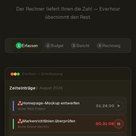
Der Rechner liefert Ihnen die Zahl — Everhour
übernimmt den Rest.
Erfassen
Budget
Bericht
Rechnung
1
2
3
4
Everhour — Zeiterfassung
Zeiteinträge
9. August 2026
Homepage-Mockup entwerfen
01:24:00
Acme Web Project
Markenrichtlinien überprüfen
00:31:07
Acme Brand Identity