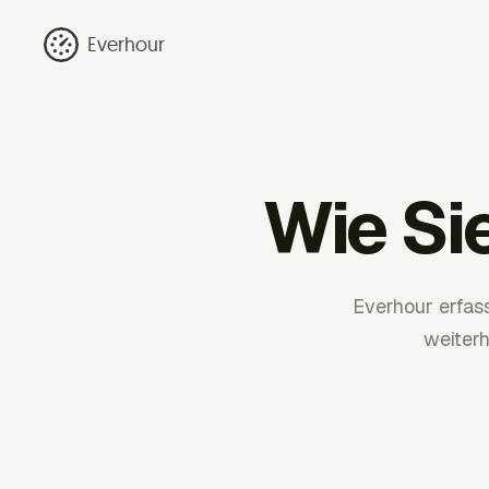
Everhour
Wie Si
Everhour erfas
weiter