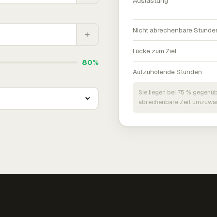
Auslastung
Nicht abrechenbare Stunde
+
Lücke zum Ziel
80%
Aufzuholende Stunden
Sie liegen bei 75 % gegenüb
abrechenbare Zeit umzuwan