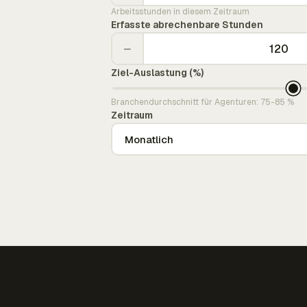
Arbeitsstunden in diesem Zeitraum
Erfasste abrechenbare Stunden
−
Ziel-Auslastung (%)
Branchendurchschnitt für Agenturen: 75-85 %
Zeitraum