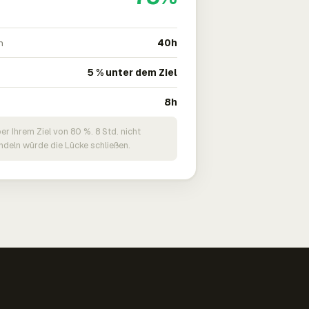
n
40h
5 % unter dem Ziel
8h
er Ihrem Ziel von 80 %. 8 Std. nicht
deln würde die Lücke schließen.