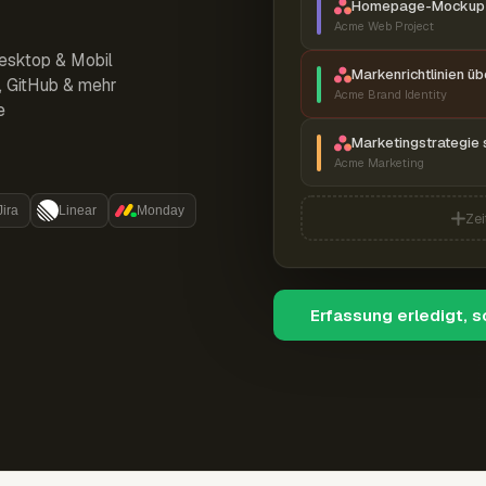
Homepage-Mockup 
Acme Web Project
esktop & Mobil
Markenrichtlinien ü
r, GitHub & mehr
Acme Brand Identity
e
Marketingstrategie 
Acme Marketing
Jira
Linear
Monday
Zei
Erfassung erledigt, 