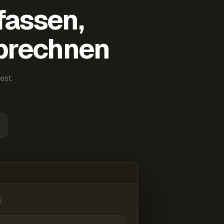
fassen,
abrechnen
est.
6