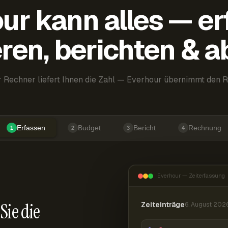
ur kann alles — er
ren, berichten & 
 Rechner liefert Ihnen die Zahl — Everhour übernimmt den R
Erfassen
Budget
Bericht
Rechnung
1
2
3
4
Everhour — Zeiterfassung
Sie die
Zeiteinträge
6. August 202