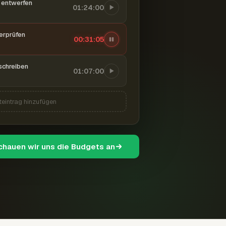
entwerfen
01:24:00
berprüfen
00:31:06
schreiben
01:07:00
teintrag hinzufügen
schauen wir uns die Budgets an