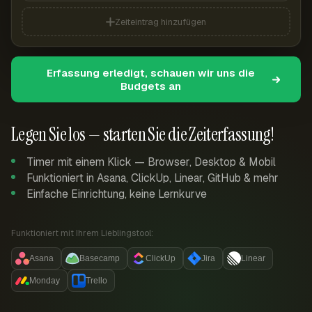
Zeiteintrag hinzufügen
Erfassung erledigt, schauen wir uns die
Budgets an
Legen Sie los — starten Sie die Zeiterfassung!
Timer mit einem Klick — Browser, Desktop & Mobil
Funktioniert in Asana, ClickUp, Linear, GitHub & mehr
Einfache Einrichtung, keine Lernkurve
Funktioniert mit Ihrem Lieblingstool:
Asana
Basecamp
ClickUp
Jira
Linear
Monday
Trello