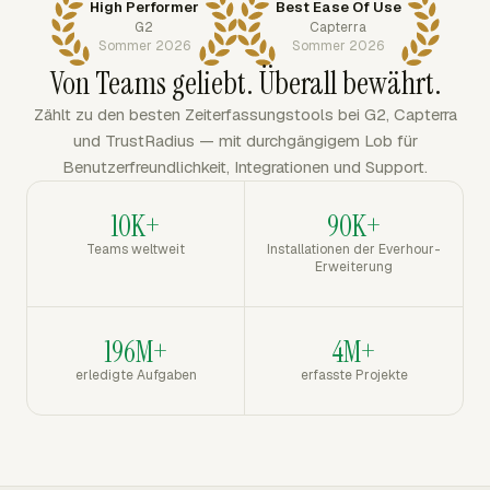
High Performer
Best Ease Of Use
G2
Capterra
Sommer 2026
Sommer 2026
Von Teams geliebt. Überall bewährt.
Zählt zu den besten Zeiterfassungstools bei G2, Capterra
und TrustRadius — mit durchgängigem Lob für
Benutzerfreundlichkeit, Integrationen und Support.
10K+
90K+
Teams weltweit
Installationen der Everhour-
Erweiterung
196M+
4M+
erledigte Aufgaben
erfasste Projekte