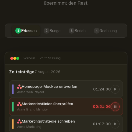
übernimmt den Rest.
Erfassen
Budget
Bericht
Rechnung
1
2
3
4
Everhour — Zeiterfassung
Zeiteinträge
7. August 2026
Homepage-Mockup entwerfen
01:24:00
Acme Web Project
Markenrichtlinien überprüfen
00:31:06
Acme Brand Identity
Marketingstrategie schreiben
01:07:00
Acme Marketing