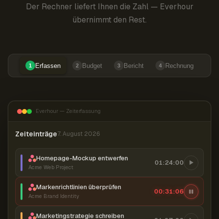
Der Rechner liefert Ihnen die Zahl — Everhour
übernimmt den Rest.
Erfassen
Budget
Bericht
Rechnung
1
2
3
4
Everhour — Zeiterfassung
Zeiteinträge
7. August 2026
Homepage-Mockup entwerfen
01:24:00
Acme Web Project
Markenrichtlinien überprüfen
00:31:07
Acme Brand Identity
Marketingstrategie schreiben