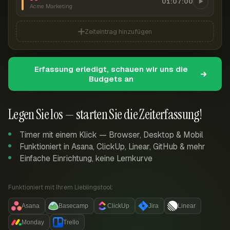
01:07:00
Acme Marketing
Zeiteintrag hinzufügen
Erfassung erledigt, schauen wir uns die
Budgets an
Legen Sie los — starten Sie die Zeiterfassung!
Timer mit einem Klick — Browser, Desktop & Mobil
Funktioniert in Asana, ClickUp, Linear, GitHub & mehr
Einfache Einrichtung, keine Lernkurve
Funktioniert mit Ihrem Lieblingstool:
Asana
Basecamp
ClickUp
Jira
Linear
Monday
Trello