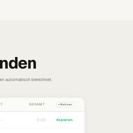
unden
en automatisch berechnet.
HT
GESAMT
+ Notizen
0:00
Kopieren