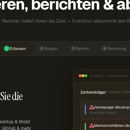
ren, berichten & 
 Rechner liefert Ihnen die Zahl — Everhour übernimmt den R
Erfassen
Budget
Bericht
Rechnung
1
2
3
4
Everhour — Zeiterfassung
Sie die
Zeiteinträge
6. August 202
Homepage-Mockup 
Acme Web Project
esktop & Mobil
Markenrichtlinien ü
r, GitHub & mehr