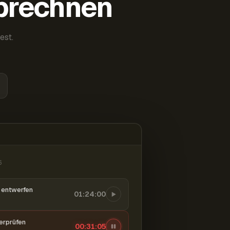
abrechnen
est.
6
entwerfen
01:24:00
berprüfen
00:31:06