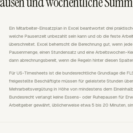
 Pausen und wöchentliche Sum
Ein Mitarbeiter-Einsatzplan in Excel beantwortet drei praktisch
welche Pausenzeit unbezahlt sein kann und ob die feste Arbe
überschreitet. Excel beherrscht die Berechnung gut, wenn jede Z
Pausenmenge, einen Stundensatz und eine Arbeitswochen-Kenn
dann abrechnungsbereit, wenn die Regeln hinter diesen Spalt
Für US-Timesheets ist die bundesrechtliche Grundlage die FL
freigestellte Beschäftigte müssen für geleistete Stunden übe
Mehrarbeitsvergütung in Höhe von mindestens dem Eineinhalbf
Bundesrecht verlangt keine Essens- oder Ruhepausen für Erwa
Arbeitgeber gewährt, üblicherweise etwa 5 bis 20 Minuten, si