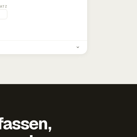
ATZ
fassen,