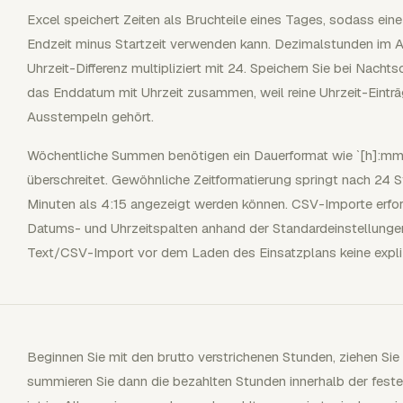
Excel speichert Zeiten als Bruchteile eines Tages, sodass ein
Endzeit minus Startzeit verwenden kann. Dezimalstunden im 
Uhrzeit-Differenz multipliziert mit 24. Speichern Sie bei Nacht
das Enddatum mit Uhrzeit zusammen, weil reine Uhrzeit-Eintr
Ausstempeln gehört.
Wöchentliche Summen benötigen ein Dauerformat wie `[h]:m
überschreitet. Gewöhnliche Zeitformatierung springt nach 24
Minuten als 4:15 angezeigt werden können. CSV-Importe erford
Datums- und Uhrzeitspalten anhand der Standardeinstellungen
Text/CSV-Import vor dem Laden des Einsatzplans keine expli
Beginnen Sie mit den brutto verstrichenen Stunden, ziehen Sie
summieren Sie dann die bezahlten Stunden innerhalb der fest