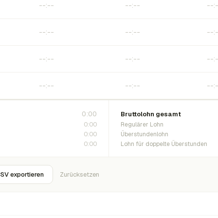
0:00
Bruttolohn gesamt
0:00
Regulärer Lohn
0:00
Überstundenlohn
0:00
Lohn für doppelte Überstunden
SV exportieren
Zurücksetzen