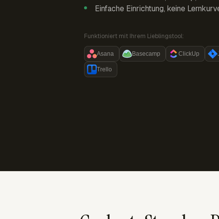
Einfache Einrichtung, keine Lernkurv
Funktioniert mit Ihrem Lieblingstool:
Asana
Basecamp
ClickUp
Trello