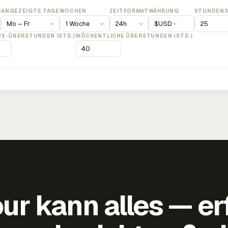
M
ANGEZEIGTE TAGE
WOCHEN
ZEITFORMAT
WÄHRUNG
STUNDENS
$
USD
2X-ÜBERSTUNDEN (STD.)
WÖCHENTLICHE ÜBERSTUNDEN (STD.)
ur kann alles — er