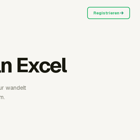
Registrieren
an Excel
ur wandelt
m.