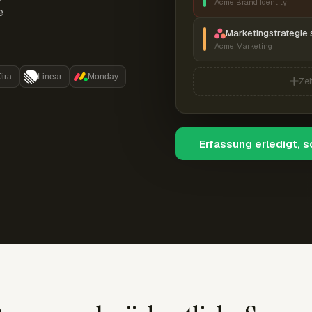
Acme Brand Identity
e
Marketingstrategie 
Acme Marketing
Jira
Linear
Monday
Zei
Erfassung erledigt, 