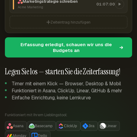
Marketingstrategie schreiben
01:07:00
Acme Marketing
Zeiteintrag hinzufügen
Erfassung erledigt, schauen wir uns die
Budgets an
Legen Sie los — starten Sie die Zeiterfassung!
Timer mit einem Klick — Browser, Desktop & Mobil
Funktioniert in Asana, ClickUp, Linear, GitHub & mehr
Einfache Einrichtung, keine Lernkurve
Funktioniert mit Ihrem Lieblingstool:
Asana
Basecamp
ClickUp
Jira
Linear
Monday
Trello