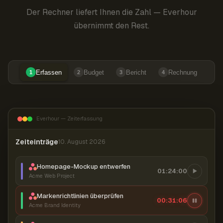
Der Rechner liefert Ihnen die Zahl — Everhour
übernimmt den Rest.
Erfassen
Budget
Bericht
Rechnung
1
2
3
4
Everhour — Zeiterfassung
Zeiteinträge
10. August 2026
Homepage-Mockup entwerfen
01:24:00
Acme Web Project
Markenrichtlinien überprüfen
00:31:07
Acme Brand Identity