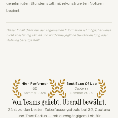
genehmigten Stunden statt mit rekonstruierten Notizen
beginnt.
Dieser Inhalt dient nur der allgemeinen Information, ist möglicherweise
nicht vollständig aktuell und wird ohne jegliche Gewährleistung oder
Haftung bereitgestellt.
High Performer
Best Ease Of Use
G2
Capterra
Sommer 2026
Sommer 2026
Von Teams geliebt. Überall bewährt.
Zählt zu den besten Zeiterfassungstools bei G2, Capterra
und TrustRadius — mit durchgängigem Lob für