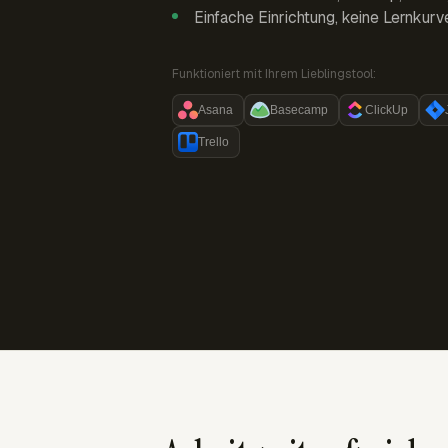
Einfache Einrichtung, keine Lernkurv
Funktioniert mit Ihrem Lieblingstool:
Asana
Basecamp
ClickUp
Trello