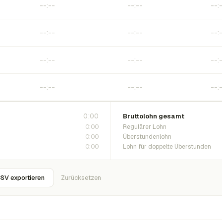
0:00
Bruttolohn gesamt
0:00
Regulärer Lohn
0:00
Überstundenlohn
0:00
Lohn für doppelte Überstunden
SV exportieren
Zurücksetzen