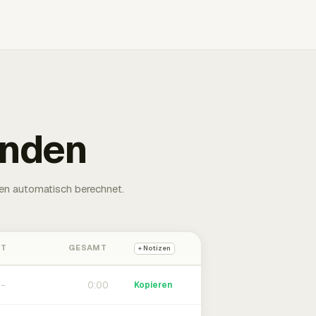
unden
en automatisch berechnet.
HT
GESAMT
+ Notizen
0:00
Kopieren