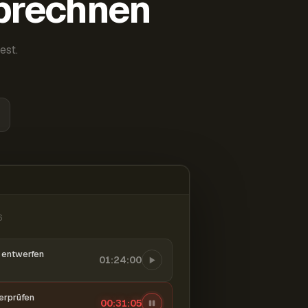
abrechnen
est.
6
entwerfen
01:24:00
berprüfen
00:31:06