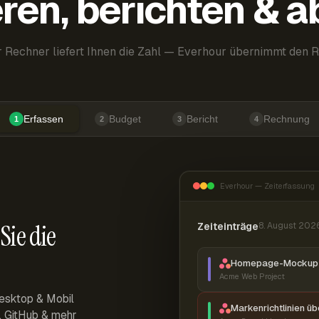
ren, berichten & 
 Rechner liefert Ihnen die Zahl — Everhour übernimmt den R
Erfassen
Budget
Bericht
Rechnung
1
2
3
4
Everhour — Zeiterfassung
Sie die
Zeiteinträge
8. August 202
Homepage-Mockup 
Acme Web Project
esktop & Mobil
Markenrichtlinien ü
r, GitHub & mehr