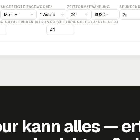
M
ANGEZEIGTE TAGE
WOCHEN
ZEITFORMAT
WÄHRUNG
STUNDENS
$
USD
2X-ÜBERSTUNDEN (STD.)
WÖCHENTLICHE ÜBERSTUNDEN (STD.)
ur kann alles — er