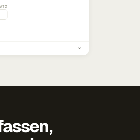
ATZ
fassen,