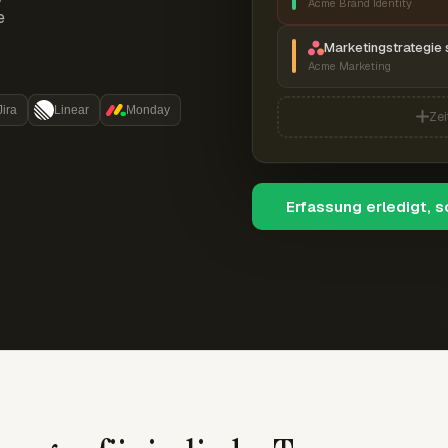
Acme Brand Identity
e
Marketingstrategie 
Acme Marketing
Jira
Linear
Monday
Zei
Erfassung erledigt, 