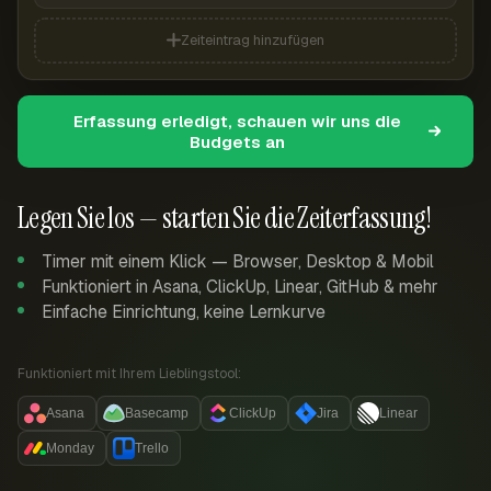
Zeiteintrag hinzufügen
Erfassung erledigt, schauen wir uns die
Budgets an
Legen Sie los — starten Sie die Zeiterfassung!
Timer mit einem Klick — Browser, Desktop & Mobil
Funktioniert in Asana, ClickUp, Linear, GitHub & mehr
Einfache Einrichtung, keine Lernkurve
Funktioniert mit Ihrem Lieblingstool:
Asana
Basecamp
ClickUp
Jira
Linear
Monday
Trello