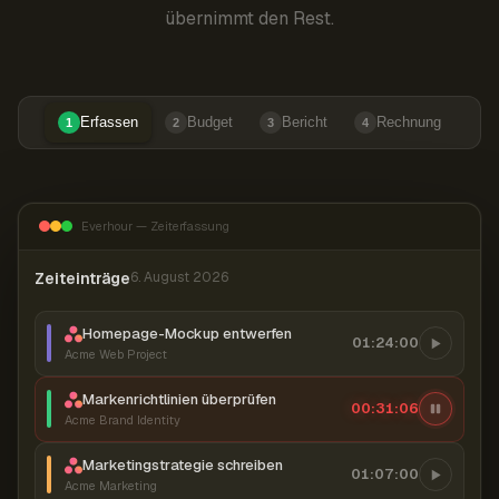
übernimmt den Rest.
Erfassen
Budget
Bericht
Rechnung
1
2
3
4
Everhour — Zeiterfassung
Zeiteinträge
6. August 2026
Homepage-Mockup entwerfen
01:24:00
Acme Web Project
Markenrichtlinien überprüfen
00:31:07
Acme Brand Identity
Marketingstrategie schreiben
01:07:00
Acme Marketing