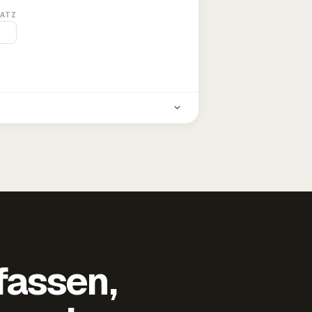
ATZ
fassen,