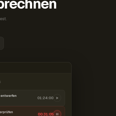
abrechnen
est.
6
entwerfen
01:24:00
berprüfen
00:31:06