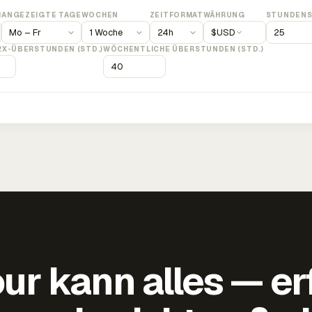
M
ANGEZEIGTE TAGE
WOCHEN
ZEITFORMAT
WÄHRUNG
STUNDENS
$
USD
2X-ÜBERSTUNDEN (STD.)
WÖCHENTLICHE ÜBERSTUNDEN (STD.)
ur kann alles — er