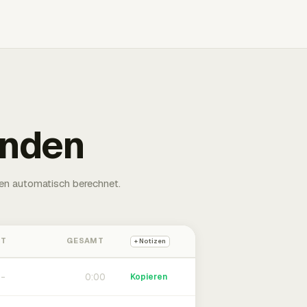
unden
en automatisch berechnet.
HT
GESAMT
+ Notizen
0:00
Kopieren