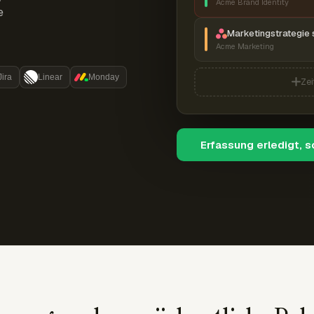
Acme Brand Identity
e
Marketingstrategie 
Acme Marketing
Jira
Linear
Monday
Zei
Erfassung erledigt, 