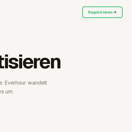
Registrieren
isieren
e. Everhour wandelt
ws um.