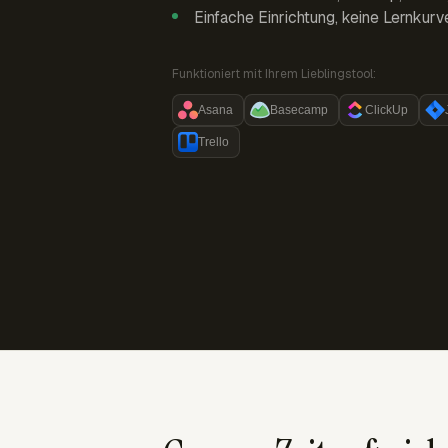
Einfache Einrichtung, keine Lernkurv
Funktioniert mit Ihrem Lieblingstool:
Asana
Basecamp
ClickUp
Trello