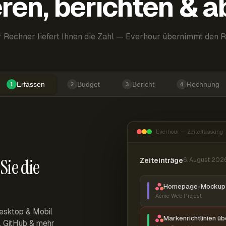
ren, berichten & 
 Rechner liefert Ihnen die Zahl — Everhour übernimmt den R
Erfassen
Budget
Bericht
Rechnung
1
2
3
4
Everhour — Zeiterfassung
Sie die
Zeiteinträge
6. August 202
Homepage-Mockup 
Acme Web Project
esktop & Mobil
Markenrichtlinien ü
r, GitHub & mehr