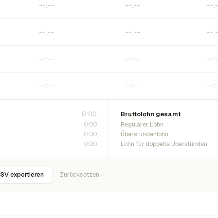
0:00
Bruttolohn gesamt
0:00
Regulärer Lohn
0:00
Überstundenlohn
0:00
Lohn für doppelte Überstunden
SV exportieren
Zurücksetzen