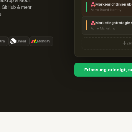
esktop & Mobil
Markenrichtlinien ü
r, GitHub & mehr
Acme Brand Identity
e
Marketingstrategie 
Acme Marketing
Jira
Linear
Monday
Zei
Erfassung erledigt, 