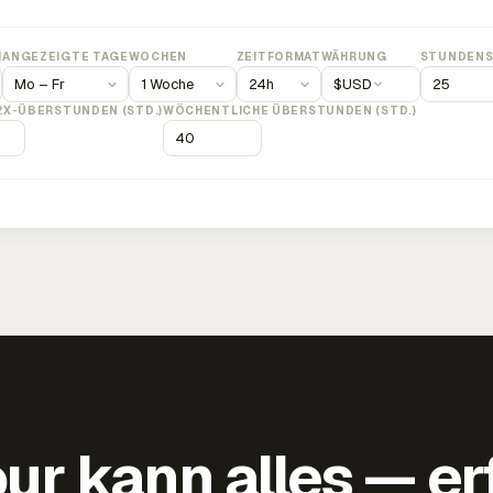
M
ANGEZEIGTE TAGE
WOCHEN
ZEITFORMAT
WÄHRUNG
STUNDENS
$
USD
2X-ÜBERSTUNDEN (STD.)
WÖCHENTLICHE ÜBERSTUNDEN (STD.)
ur kann alles — er