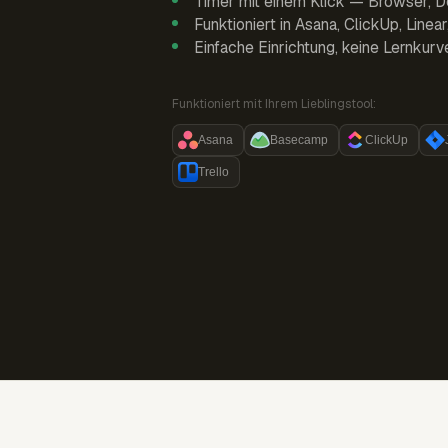
Timer mit einem Klick — Browser, D
Funktioniert in Asana, ClickUp, Linea
Einfache Einrichtung, keine Lernkurv
Funktioniert mit Ihrem Lieblingstool:
Asana
Basecamp
ClickUp
Trello