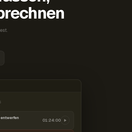
abrechnen
est.
6
entwerfen
01:24:00