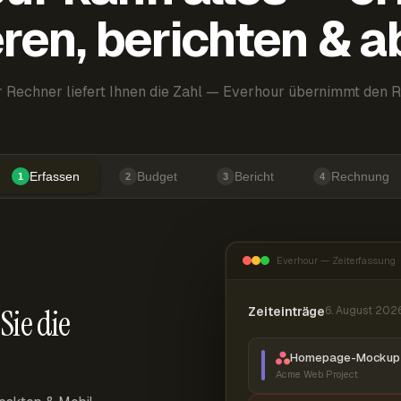
ren, berichten & 
 Rechner liefert Ihnen die Zahl — Everhour übernimmt den R
Erfassen
Budget
Bericht
Rechnung
1
2
3
4
Everhour — Zeiterfassung
Sie die
Zeiteinträge
6. August 202
Homepage-Mockup 
Acme Web Project