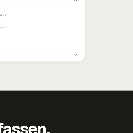
ATZ
fassen,