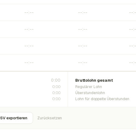
0:00
Bruttolohn gesamt
0:00
Regulärer Lohn
0:00
Überstundenlohn
0:00
Lohn für doppelte Überstunden
SV exportieren
Zurücksetzen