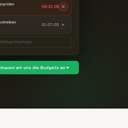
berprüfen
00:31:06
schreiben
01:07:00
teintrag hinzufügen
schauen wir uns die Budgets an