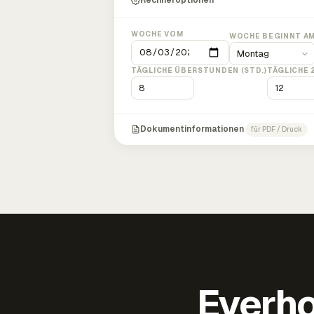
Rechneroptionen
WOCHE VOM
WOCHE BEGINNT A
TÄGLICHE ÜBERSTUNDEN (STD.)
TÄGLICHE 
Dokumentinformationen
für PDF / Druck
Everho