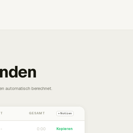
unden
en automatisch berechnet.
HT
GESAMT
+ Notizen
0:00
Kopieren