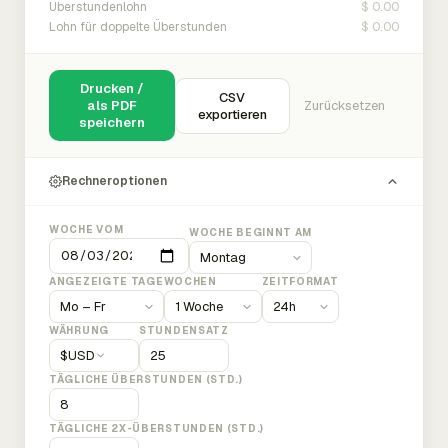
$ 0.00
Überstundenlohn
$ 0.00
Lohn für doppelte Überstunden
Drucken /
CSV
als PDF
Zurücksetzen
exportieren
speichern
Rechneroptionen
WOCHE VOM
WOCHE BEGINNT AM
ANGEZEIGTE TAGE
WOCHEN
ZEITFORMAT
WÄHRUNG
STUNDENSATZ
$
USD
TÄGLICHE ÜBERSTUNDEN (STD.)
TÄGLICHE 2X-ÜBERSTUNDEN (STD.)