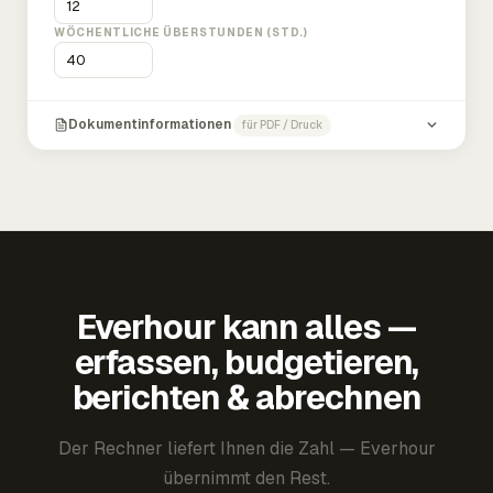
WÖCHENTLICHE ÜBERSTUNDEN (STD.)
Dokumentinformationen
für PDF / Druck
Everhour kann alles —
erfassen, budgetieren,
berichten & abrechnen
Der Rechner liefert Ihnen die Zahl — Everhour
übernimmt den Rest.