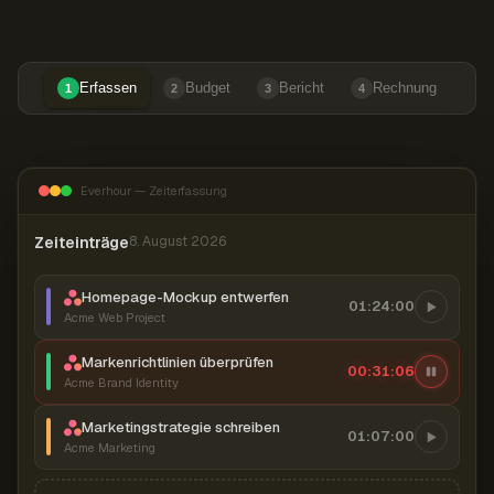
Erfassen
Budget
Bericht
Rechnung
1
2
3
4
Everhour — Zeiterfassung
Zeiteinträge
8. August 2026
Homepage-Mockup entwerfen
01:24:00
Acme Web Project
Markenrichtlinien überprüfen
00:31:07
Acme Brand Identity
Marketingstrategie schreiben
01:07:00
Acme Marketing