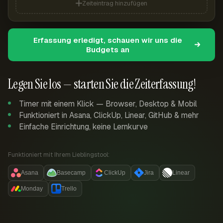
Zeiteintrag hinzufügen
Erfassung erledigt, schauen wir uns die
Budgets an
Legen Sie los — starten Sie die Zeiterfassung!
Timer mit einem Klick — Browser, Desktop & Mobil
Funktioniert in Asana, ClickUp, Linear, GitHub & mehr
Einfache Einrichtung, keine Lernkurve
Funktioniert mit Ihrem Lieblingstool:
Asana
Basecamp
ClickUp
Jira
Linear
Monday
Trello