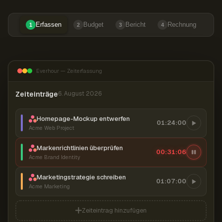
Erfassen
Budget
Bericht
Rechnung
1
2
3
4
Everhour — Zeiterfassung
Zeiteinträge
6. August 2026
Homepage-Mockup entwerfen
01:24:00
Acme Web Project
Markenrichtlinien überprüfen
00:31:07
Acme Brand Identity
Marketingstrategie schreiben
01:07:00
Acme Marketing
Zeiteintrag hinzufügen