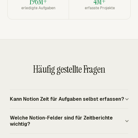
196M+
4M+
erledigte Aufgaben
erfasste Projekte
Häufig gestellte Fragen
Kann Notion Zeit für Aufgaben selbst erfassen?
Notion ist ein Arbeitsbereich für Seiten, Datenbanken und
Welche Notion-Felder sind für Zeitberichte
Aufgabenansichten, aber Zeiterfassung kommt in der
wichtig?
Regel von einer Integration oder einem Add-on. Die
praktische Einrichtung platziert einen Timer auf der
Die nützlichsten Felder sind Projekt oder Kunde,