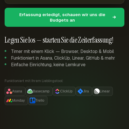
Erfassung erledigt, schauen wir uns die
Budgets an
Legen Sie los — starten Sie die Zeiterfassung!
Timer mit einem Klick — Browser, Desktop & Mobil
Funktioniert in Asana, ClickUp, Linear, GitHub & mehr
Einfache Einrichtung, keine Lernkurve
Funktioniert mit Ihrem Lieblingstool:
Asana
Basecamp
ClickUp
Jira
Linear
Monday
Trello