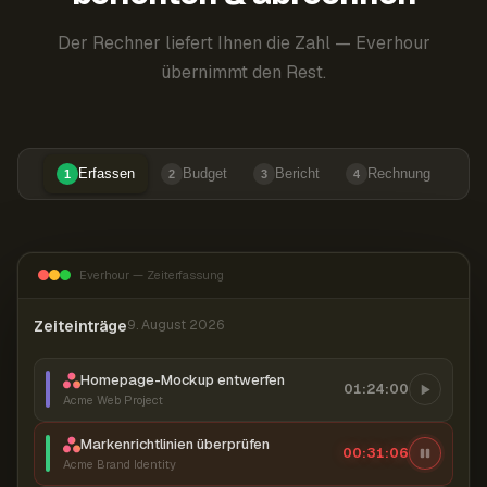
Der Rechner liefert Ihnen die Zahl — Everhour
übernimmt den Rest.
Erfassen
Budget
Bericht
Rechnung
1
2
3
4
Everhour — Zeiterfassung
Zeiteinträge
9. August 2026
Homepage-Mockup entwerfen
01:24:00
Acme Web Project
Markenrichtlinien überprüfen
00:31:07
Acme Brand Identity