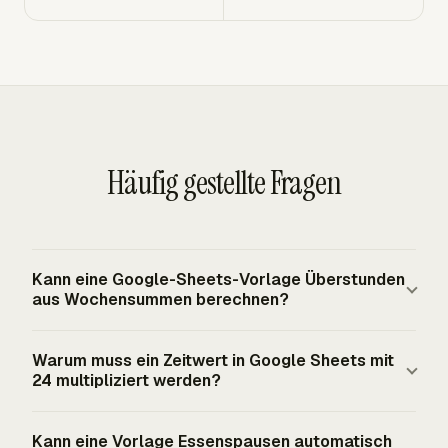
Häufig gestellte Fragen
Kann eine Google-Sheets-Vorlage Überstunden
aus Wochensummen berechnen?
Ja. Eine Google-Sheets-Vorlage kann Wochenstunden
Warum muss ein Zeitwert in Google Sheets mit
mit einer auf 40 begrenzten Zeile für reguläre Stunden
24 multipliziert werden?
und einer Überstundenzeile für den Überschuss aufteilen.
Für Berechnungen nach der US-bundesrechtlichen
Google Sheets behandelt Zeit als Bruchteil eines Tages.
Kann eine Vorlage Essenspausen automatisch
Grundlage erhalten unter den Geltungsbereich fallende,