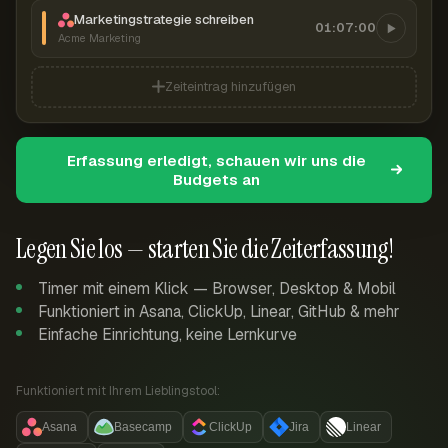
Marketingstrategie schreiben
01:07:00
Acme Marketing
Zeiteintrag hinzufügen
Erfassung erledigt, schauen wir uns die
Budgets an
Legen Sie los — starten Sie die Zeiterfassung!
Timer mit einem Klick — Browser, Desktop & Mobil
Funktioniert in Asana, ClickUp, Linear, GitHub & mehr
Einfache Einrichtung, keine Lernkurve
Funktioniert mit Ihrem Lieblingstool:
Asana
Basecamp
ClickUp
Jira
Linear