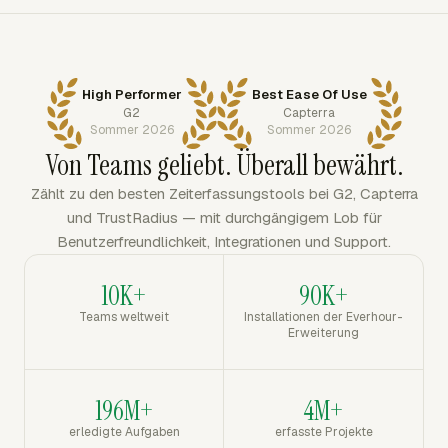
High Performer
Best Ease Of Use
G2
Capterra
Sommer 2026
Sommer 2026
Von Teams geliebt. Überall bewährt.
Zählt zu den besten Zeiterfassungstools bei G2, Capterra
und TrustRadius — mit durchgängigem Lob für
Benutzerfreundlichkeit, Integrationen und Support.
10K+
90K+
Teams weltweit
Installationen der Everhour-
Erweiterung
196M+
4M+
erledigte Aufgaben
erfasste Projekte