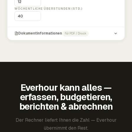
WÖCHENTLICHE ÜBERSTUNDEN (STD.)
Dokumentinformationen
für PDF / Druck
Everhour kann alles —
erfassen, budgetieren,
berichten & abrechnen
Der Rechner liefert Ihnen die Zahl — Everhour
übernimmt den Rest.