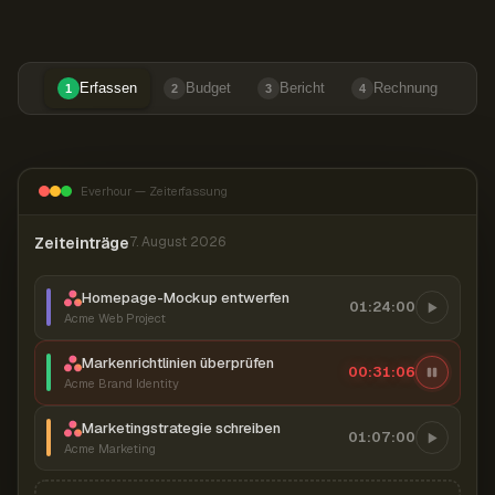
Erfassen
Budget
Bericht
Rechnung
1
2
3
4
Everhour — Zeiterfassung
Zeiteinträge
7. August 2026
Homepage-Mockup entwerfen
01:24:00
Acme Web Project
Markenrichtlinien überprüfen
00:31:07
Acme Brand Identity
Marketingstrategie schreiben
01:07:00
Acme Marketing