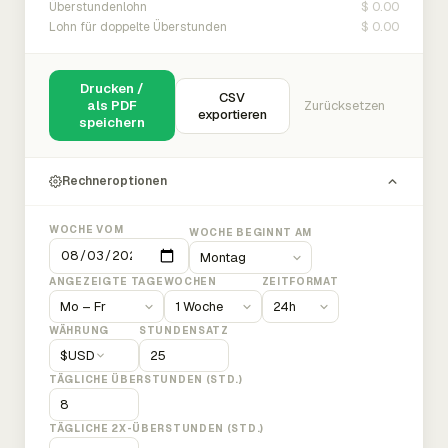
$ 0.00
Überstundenlohn
$ 0.00
Lohn für doppelte Überstunden
Drucken /
CSV
als PDF
Zurücksetzen
exportieren
speichern
Rechneroptionen
WOCHE VOM
WOCHE BEGINNT AM
ANGEZEIGTE TAGE
WOCHEN
ZEITFORMAT
WÄHRUNG
STUNDENSATZ
$
USD
TÄGLICHE ÜBERSTUNDEN (STD.)
TÄGLICHE 2X-ÜBERSTUNDEN (STD.)