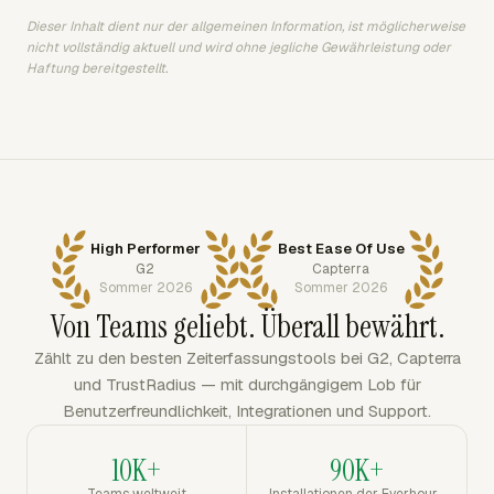
Dieser Inhalt dient nur der allgemeinen Information, ist möglicherweise
nicht vollständig aktuell und wird ohne jegliche Gewährleistung oder
Haftung bereitgestellt.
High Performer
Best Ease Of Use
G2
Capterra
Sommer 2026
Sommer 2026
Von Teams geliebt. Überall bewährt.
Zählt zu den besten Zeiterfassungstools bei G2, Capterra
und TrustRadius — mit durchgängigem Lob für
Benutzerfreundlichkeit, Integrationen und Support.
10K+
90K+
Teams weltweit
Installationen der Everhour-