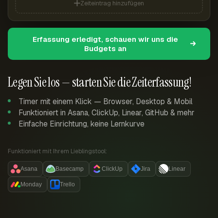
Zeiteintrag hinzufügen
Erfassung erledigt, schauen wir uns die
Budgets an
Legen Sie los — starten Sie die Zeiterfassung!
Timer mit einem Klick — Browser, Desktop & Mobil
Funktioniert in Asana, ClickUp, Linear, GitHub & mehr
Einfache Einrichtung, keine Lernkurve
Funktioniert mit Ihrem Lieblingstool:
Asana
Basecamp
ClickUp
Jira
Linear
Monday
Trello