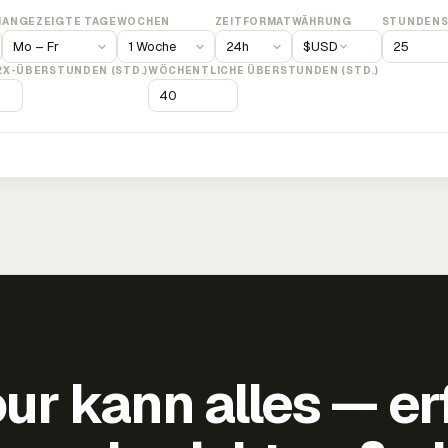
M
ANGEZEIGTE TAGE
WOCHEN
ZEITFORMAT
WÄHRUNG
STUNDENS
$
USD
2X-ÜBERSTUNDEN (STD.)
WÖCHENTLICHE ÜBERSTUNDEN (STD.)
ur kann alles — er