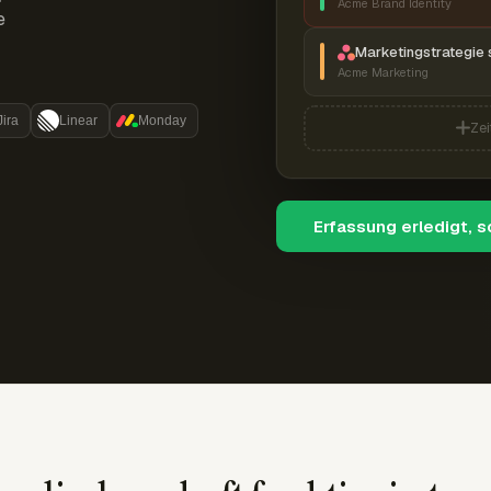
Acme Brand Identity
e
Marketingstrategie 
Acme Marketing
Jira
Linear
Monday
Zei
Erfassung erledigt, 