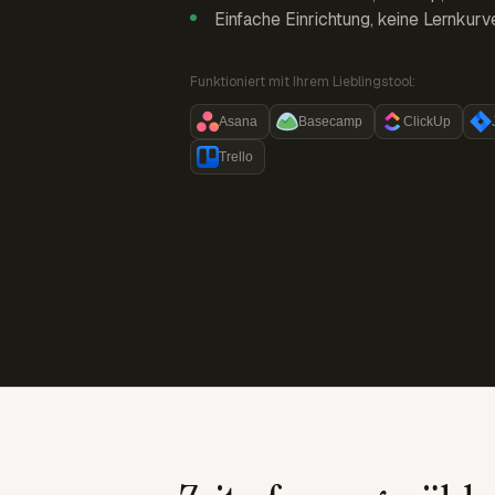
Einfache Einrichtung, keine Lernkurv
Funktioniert mit Ihrem Lieblingstool:
Asana
Basecamp
ClickUp
Trello