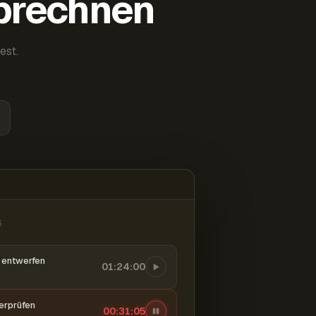
abrechnen
est.
6
entwerfen
01:24:00
berprüfen
00:31:06