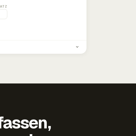
ATZ
fassen,