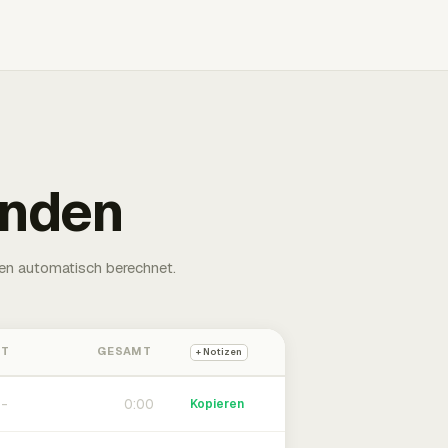
unden
en automatisch berechnet.
HT
GESAMT
+ Notizen
0:00
Kopieren