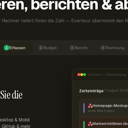
ren, berichten & 
 Rechner liefert Ihnen die Zahl — Everhour übernimmt den R
Erfassen
Budget
Bericht
Rechnung
1
2
3
4
Everhour — Zeiterfassung
Sie die
Zeiteinträge
7. August 202
Homepage-Mockup 
Acme Web Project
esktop & Mobil
Markenrichtlinien ü
r, GitHub & mehr