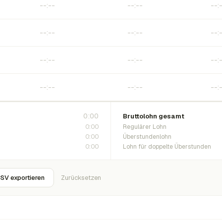
0:00
Bruttolohn gesamt
0:00
Regulärer Lohn
0:00
Überstundenlohn
0:00
Lohn für doppelte Überstunden
SV exportieren
Zurücksetzen