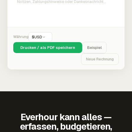
Währung
$
USD
Drucken / als PDF speichern
Beispiel
Neue Rechnung
Everhour kann alles —
erfassen, budgetieren,