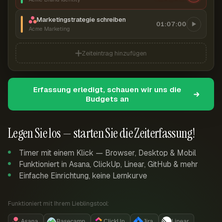
Marketingstrategie schreiben
01:07:00
Acme Marketing
Zeiteintrag hinzufügen
Erfassung erledigt, schauen wir uns die
Budgets an
Legen Sie los — starten Sie die Zeiterfassung!
Timer mit einem Klick — Browser, Desktop & Mobil
Funktioniert in Asana, ClickUp, Linear, GitHub & mehr
Einfache Einrichtung, keine Lernkurve
Funktioniert mit Ihrem Lieblingstool:
Asana
Basecamp
ClickUp
Jira
Linear