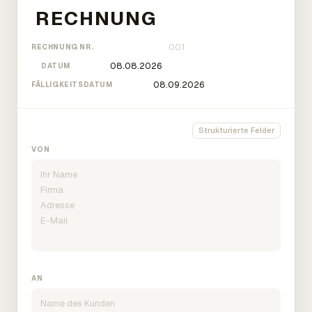
RECHNUNG NR.
DATUM
FÄLLIGKEITSDATUM
Strukturierte Felder
VON
AN