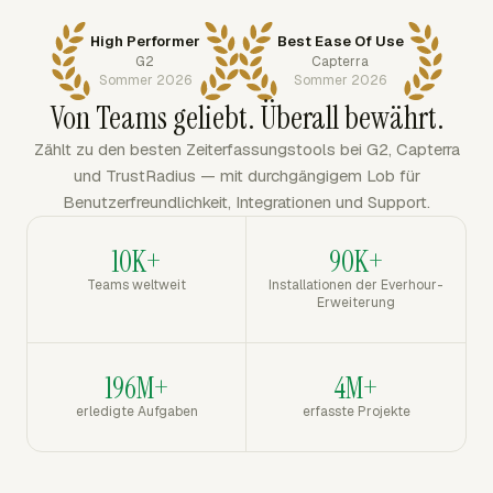
High Performer
Best Ease Of Use
G2
Capterra
Sommer 2026
Sommer 2026
Von Teams geliebt. Überall bewährt.
Zählt zu den besten Zeiterfassungstools bei G2, Capterra
und TrustRadius — mit durchgängigem Lob für
Benutzerfreundlichkeit, Integrationen und Support.
10K+
90K+
Teams weltweit
Installationen der Everhour-
Erweiterung
196M+
4M+
erledigte Aufgaben
erfasste Projekte