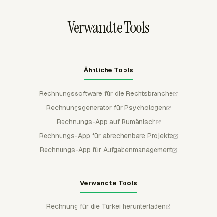
abrechenbaren Betrag und Kosten zur
Rechtsteam die Rechnung am Prüfprozess des Kunden
Rechnungsprüfung anzeigen.
auf Mandatsebene ausrichten kann.
Verwandte Tools
Ähnliche Tools
Rechnungssoftware für die Rechtsbranche
Rechnungsgenerator für Psychologen
Rechnungs-App auf Rumänisch
Rechnungs-App für abrechenbare Projekte
Rechnungs-App für Aufgabenmanagement
Verwandte Tools
Rechnung für die Türkei herunterladen