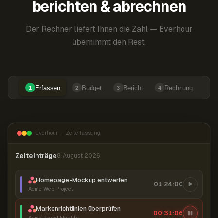
berichten & abrechnen
Der Rechner liefert Ihnen die Zahl — Everhour
übernimmt den Rest.
Erfassen
Budget
Bericht
Rechnung
1
2
3
4
Everhour — Zeiterfassung
Zeiteinträge
8. August 2026
Homepage-Mockup entwerfen
01:24:00
Acme Web Project
Markenrichtlinien überprüfen
00:31:07
Acme Brand Identity