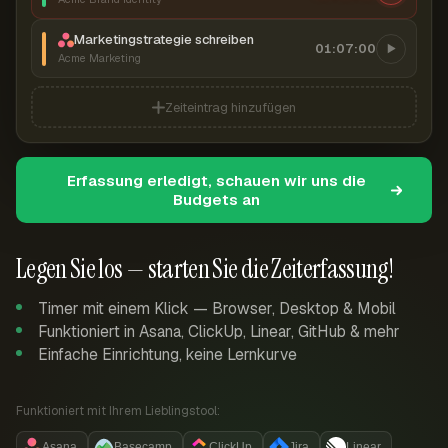
Marketingstrategie schreiben
01:07:00
Acme Marketing
Zeiteintrag hinzufügen
Erfassung erledigt, schauen wir uns die
Budgets an
Legen Sie los — starten Sie die Zeiterfassung!
Timer mit einem Klick — Browser, Desktop & Mobil
Funktioniert in Asana, ClickUp, Linear, GitHub & mehr
Einfache Einrichtung, keine Lernkurve
Funktioniert mit Ihrem Lieblingstool:
Asana
Basecamp
ClickUp
Jira
Linear