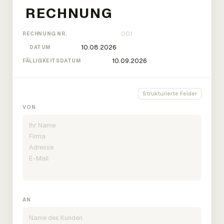
RECHNUNG NR.
DATUM
FÄLLIGKEITSDATUM
Strukturierte Felder
VON
AN