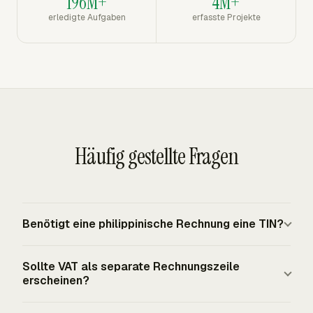
196M+
4M+
erledigte Aufgaben
erfasste Projekte
Häufig gestellte Fragen
Benötigt eine philippinische Rechnung eine TIN?
Ja. Eine philippinische Verkaufs- oder Handelsrechnung
Sollte VAT als separate Rechnungszeile
muss die Taxpayer Identification Number des Verkäufers
erscheinen?
ausweisen. Bei Verkäufen von 1.000 PHP oder mehr an
einen VAT-registrierten Käufer, Kunden oder
Eine VAT-Rechnung muss den VAT-Betrag als separate