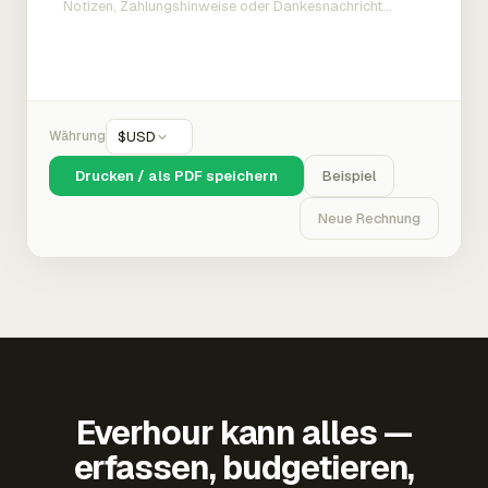
Währung
$
USD
Drucken / als PDF speichern
Beispiel
Neue Rechnung
Everhour kann alles —
erfassen, budgetieren,