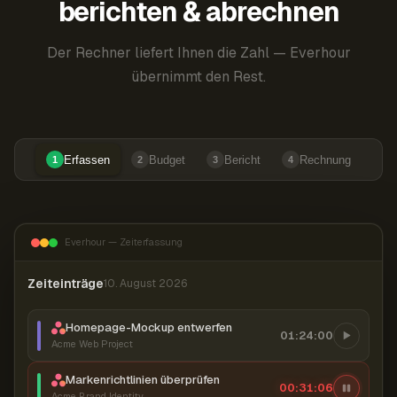
berichten & abrechnen
Der Rechner liefert Ihnen die Zahl — Everhour
übernimmt den Rest.
Erfassen
Budget
Bericht
Rechnung
1
2
3
4
Everhour — Zeiterfassung
Zeiteinträge
10. August 2026
Homepage-Mockup entwerfen
01:24:00
Acme Web Project
Markenrichtlinien überprüfen
00:31:07
Acme Brand Identity