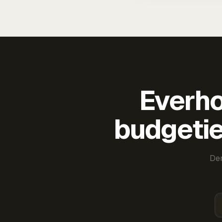
Everho
budgetie
Der