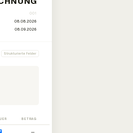
Strukturierte Felder
UER
BETRAG
—