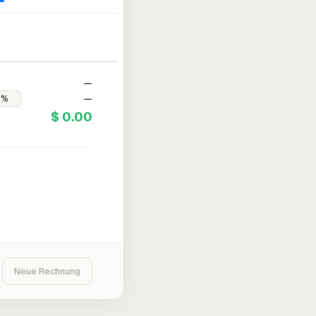
—
—
$ 0.00
Neue Rechnung