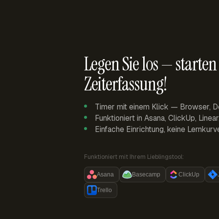
Legen Sie los — starten 
Zeiterfassung!
Timer mit einem Klick — Browser, D
Funktioniert in Asana, ClickUp, Linea
Einfache Einrichtung, keine Lernkurv
Funktioniert mit Ihrem Lieblingstool:
Asana
Basecamp
ClickUp
Trello