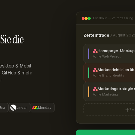
Everhour — Zeiterfassung
Sie die
Zeiteinträge
8. August 202
Homepage-Mockup 
Acme Web Project
esktop & Mobil
Markenrichtlinien ü
r, GitHub & mehr
Acme Brand Identity
e
Marketingstrategie 
Acme Marketing
Jira
Linear
Monday
Zei