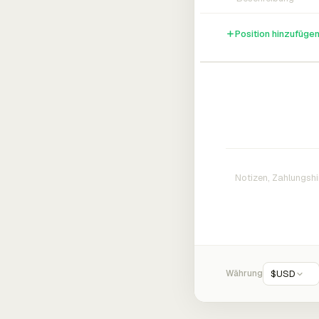
Position hinzufüge
Währung
$
USD