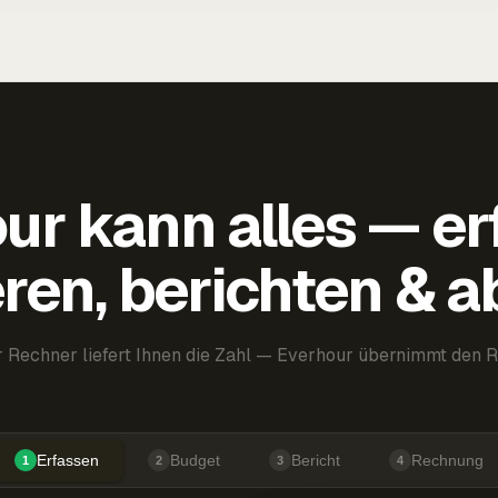
ur kann alles — er
ren, berichten & 
 Rechner liefert Ihnen die Zahl — Everhour übernimmt den R
Erfassen
Budget
Bericht
Rechnung
1
2
3
4