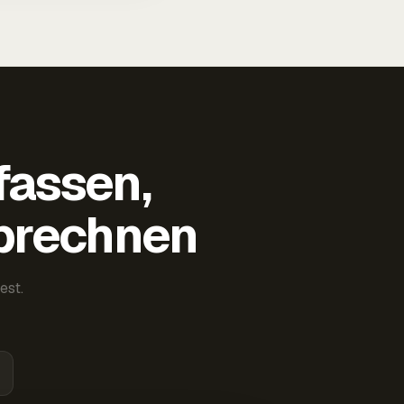
fassen,
abrechnen
est.