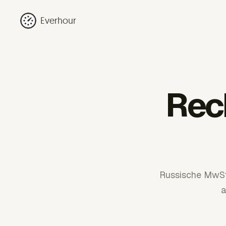
Everhour
Rec
Russische MwSt-
a