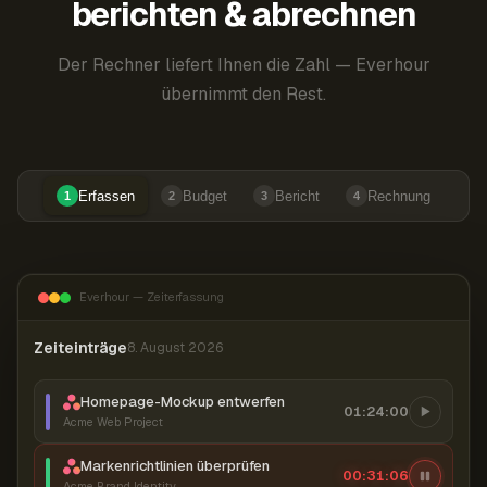
berichten & abrechnen
Der Rechner liefert Ihnen die Zahl — Everhour
übernimmt den Rest.
Erfassen
Budget
Bericht
Rechnung
1
2
3
4
Everhour — Zeiterfassung
Zeiteinträge
8. August 2026
Homepage-Mockup entwerfen
01:24:00
Acme Web Project
Markenrichtlinien überprüfen
00:31:07
Acme Brand Identity