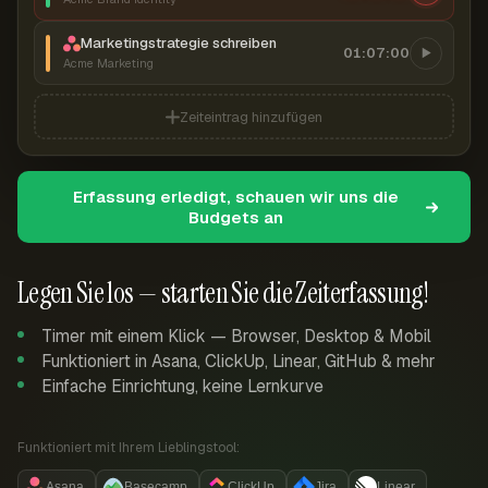
Marketingstrategie schreiben
01:07:00
Acme Marketing
Zeiteintrag hinzufügen
Erfassung erledigt, schauen wir uns die
Budgets an
Legen Sie los — starten Sie die Zeiterfassung!
Timer mit einem Klick — Browser, Desktop & Mobil
Funktioniert in Asana, ClickUp, Linear, GitHub & mehr
Einfache Einrichtung, keine Lernkurve
Funktioniert mit Ihrem Lieblingstool:
Asana
Basecamp
ClickUp
Jira
Linear