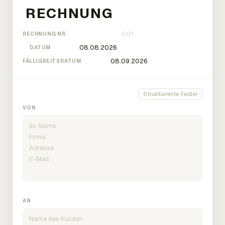
RECHNUNG NR.
DATUM
FÄLLIGKEITSDATUM
Strukturierte Felder
VON
AN