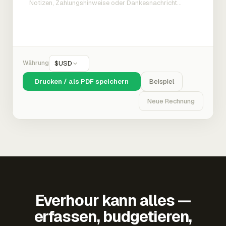
Währung
$
USD
Drucken / als PDF speichern
Beispiel
Neue Rechnung
Everhour kann alles —
erfassen, budgetieren,