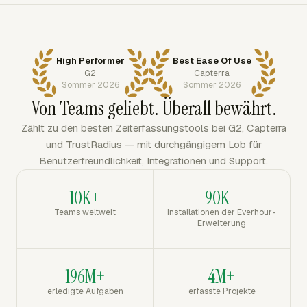
High Performer
Best Ease Of Use
G2
Capterra
Sommer 2026
Sommer 2026
Von Teams geliebt. Überall bewährt.
Zählt zu den besten Zeiterfassungstools bei G2, Capterra
und TrustRadius — mit durchgängigem Lob für
Benutzerfreundlichkeit, Integrationen und Support.
10K+
90K+
Teams weltweit
Installationen der Everhour-
Erweiterung
196M+
4M+
erledigte Aufgaben
erfasste Projekte