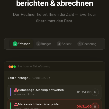
berichten & abrechnen
Der Rechner liefert Ihnen die Zahl — Everhour
übernimmt den Rest.
Erfassen
Budget
Bericht
Rechnung
1
2
3
4
Everhour — Zeiterfassung
Zeiteinträge
9. August 2026
Homepage-Mockup entwerfen
01:24:00
Acme Web Project
Markenrichtlinien überprüfen
00:31:07
Acme Brand Identity