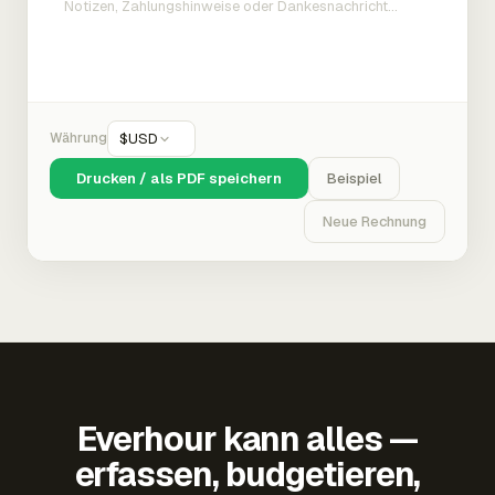
Währung
$
USD
Drucken / als PDF speichern
Beispiel
Neue Rechnung
Everhour kann alles —
erfassen, budgetieren,