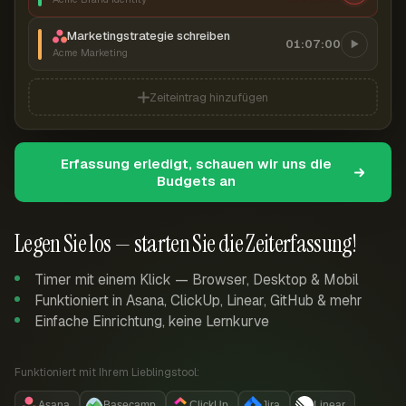
Marketingstrategie schreiben
01:07:00
Acme Marketing
Zeiteintrag hinzufügen
Erfassung erledigt, schauen wir uns die
Budgets an
Legen Sie los — starten Sie die Zeiterfassung!
Timer mit einem Klick — Browser, Desktop & Mobil
Funktioniert in Asana, ClickUp, Linear, GitHub & mehr
Einfache Einrichtung, keine Lernkurve
Funktioniert mit Ihrem Lieblingstool:
Asana
Basecamp
ClickUp
Jira
Linear