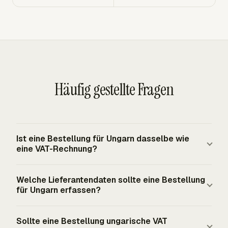
Häufig gestellte Fragen
Ist eine Bestellung für Ungarn dasselbe wie
eine VAT-Rechnung?
Eine Bestellung ist nicht dasselbe wie eine ungarische
Welche Lieferantendaten sollte eine Bestellung
VAT-Rechnung. Die Bestellung autorisiert einen
für Ungarn erfassen?
geplanten Kauf und erfasst die vereinbarten
kommerziellen Bedingungen. Die VAT-Rechnung
Eine Bestellung für Ungarn sollte den vollständigen
Sollte eine Bestellung ungarische VAT
dokumentiert die steuerpflichtige Lieferung oder
rechtlichen Namen des Lieferanten, die Adresse, die