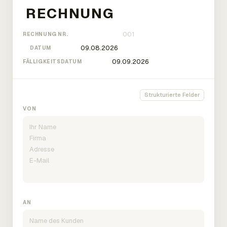
RECHNUNG NR.
DATUM
FÄLLIGKEITSDATUM
Strukturierte Felder
VON
AN