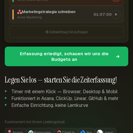
Marketingstrategie schreiben
01:07:00
Acme Marketing
Zeiteintrag hinzufügen
Erfassung erledigt, schauen wir uns die
Budgets an
Legen Sie los — starten Sie die Zeiterfassung!
Timer mit einem Klick — Browser, Desktop & Mobil
Funktioniert in Asana, ClickUp, Linear, GitHub & mehr
Einfache Einrichtung, keine Lernkurve
Funktioniert mit Ihrem Lieblingstool:
Asana
Basecamp
ClickUp
Jira
Linear