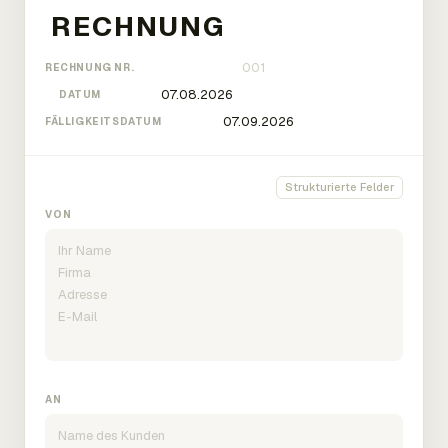
RECHNUNG NR.
DATUM
FÄLLIGKEITSDATUM
Strukturierte Felder
VON
AN