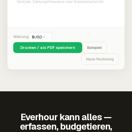
Währung
$
USD
Drucken / als PDF speichern
Beispiel
Neue Rechnung
Everhour kann alles —
erfassen, budgetieren,