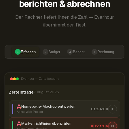
berichten & abrechnen
Der Rechner liefert Ihnen die Zahl — Everhour
übernimmt den Rest.
Erfassen
Budget
Bericht
Rechnung
1
2
3
4
Everhour — Zeiterfassung
Zeiteinträge
7. August 2026
Homepage-Mockup entwerfen
01:24:00
Acme Web Project
Markenrichtlinien überprüfen
00:31:07
Acme Brand Identity