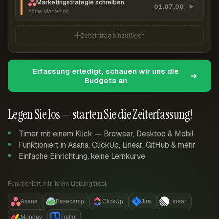
Marketingstrategie schreiben
01:07:00
Acme Marketing
Zeiteintrag hinzufügen
Erfassung erledigt, schauen wir uns die
Budgets an
Legen Sie los — starten Sie die Zeiterfassung!
Timer mit einem Klick — Browser, Desktop & Mobil
Funktioniert in Asana, ClickUp, Linear, GitHub & mehr
Einfache Einrichtung, keine Lernkurve
Funktioniert mit Ihrem Lieblingstool:
Asana
Basecamp
ClickUp
Jira
Linear
Monday
Trello