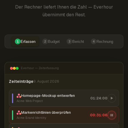
Der Rechner liefert Ihnen die Zahl — Everhour
übernimmt den Rest.
Erfassen
Budget
Bericht
Rechnung
1
2
3
4
Everhour — Zeiterfassung
Zeiteinträge
9. August 2026
Homepage-Mockup entwerfen
01:24:00
Acme Web Project
Markenrichtlinien überprüfen
00:31:06
Acme Brand Identity