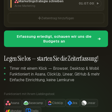
Marketingstrategie schreiben
01:07:00
Acme Marketing
Zeiteintrag hinzufügen
Erfassung erledigt, schauen wir uns die
Budgets an
Legen Sie los — starten Sie die Zeiterfassung!
Timer mit einem Klick — Browser, Desktop & Mobil
Funktioniert in Asana, ClickUp, Linear, GitHub & mehr
Einfache Einrichtung, keine Lernkurve
Funktioniert mit Ihrem Lieblingstool:
Asana
Basecamp
ClickUp
Jira
Linear
Monday
Trello