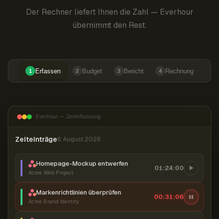
Der Rechner liefert Ihnen die Zahl — Everhour
übernimmt den Rest.
Erfassen
Budget
Bericht
Rechnung
1
2
3
4
Everhour — Zeiterfassung
Zeiteinträge
6. August 2026
Homepage-Mockup entwerfen
01:24:00
Acme Web Project
Markenrichtlinien überprüfen
00:31:07
Acme Brand Identity