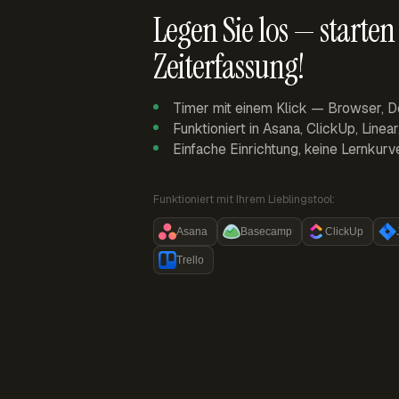
Legen Sie los — starten 
Zeiterfassung!
Timer mit einem Klick — Browser, D
Funktioniert in Asana, ClickUp, Linea
Einfache Einrichtung, keine Lernkurv
Funktioniert mit Ihrem Lieblingstool:
Asana
Basecamp
ClickUp
Trello