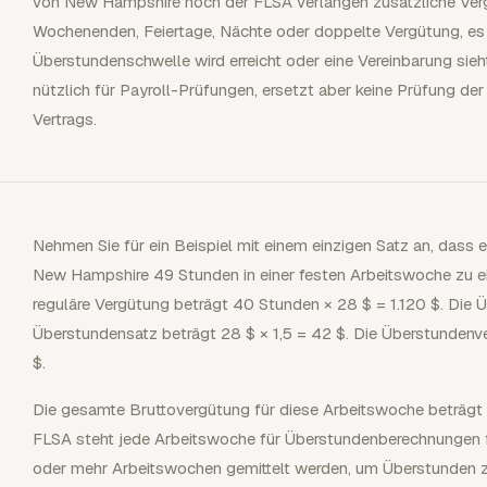
von New Hampshire noch der FLSA verlangen zusätzliche Vergü
Wochenenden, Feiertage, Nächte oder doppelte Vergütung, es 
Überstundenschwelle wird erreicht oder eine Vereinbarung sie
nützlich für Payroll-Prüfungen, ersetzt aber keine Prüfung de
Vertrags.
Nehmen Sie für ein Beispiel mit einem einzigen Satz an, dass ei
New Hampshire 49 Stunden in einer festen Arbeitswoche zu ei
reguläre Vergütung beträgt 40 Stunden × 28 $ = 1.120 $. Die
Überstundensatz beträgt 28 $ × 1,5 = 42 $. Die Überstundenv
$.
Die gesamte Bruttovergütung für diese Arbeitswoche beträgt
FLSA steht jede Arbeitswoche für Überstundenberechnungen fü
oder mehr Arbeitswochen gemittelt werden, um Überstunden z