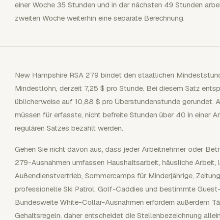
einer Woche 35 Stunden und in der nächsten 49 Stunden arbeit
zweiten Woche weiterhin eine separate Berechnung.
New Hampshire RSA 279 bindet den staatlichen Mindeststun
Mindestlohn, derzeit 7,25 $ pro Stunde. Bei diesem Satz entsp
üblicherweise auf 10,88 $ pro Überstundenstunde gerundet. A
müssen für erfasste, nicht befreite Stunden über 40 in einer 
regulären Satzes bezahlt werden.
Gehen Sie nicht davon aus, dass jeder Arbeitnehmer oder Betri
279-Ausnahmen umfassen Haushaltsarbeit, häusliche Arbeit, la
Außendienstvertrieb, Sommercamps für Minderjährige, Zeitun
professionelle Ski Patrol, Golf-Caddies und bestimmte Guest-R
Bundesweite White-Collar-Ausnahmen erfordern außerdem Tät
Gehaltsregeln, daher entscheidet die Stellenbezeichnung allei