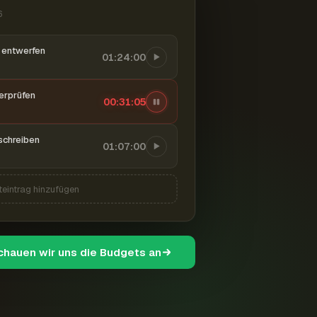
6
entwerfen
01:24:00
berprüfen
00:31:06
schreiben
01:07:00
teintrag hinzufügen
schauen wir uns die Budgets an