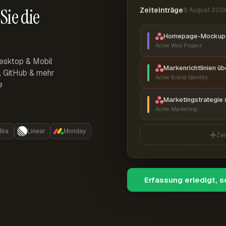
Sie die
Zeiteinträge
8. August 202
Homepage-Mockup 
Acme Web Project
esktop & Mobil
Markenrichtlinien ü
r, GitHub & mehr
Acme Brand Identity
e
Marketingstrategie 
Acme Marketing
Jira
Linear
Monday
Zei
Erfassung erledigt, 