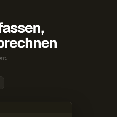
fassen,
abrechnen
est.