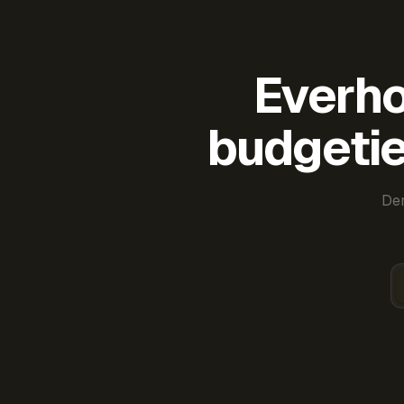
Everho
budgetie
Der