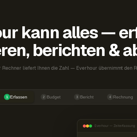
ur kann alles — er
ren, berichten & 
 Rechner liefert Ihnen die Zahl — Everhour übernimmt den R
Erfassen
Budget
Bericht
Rechnung
1
2
3
4
Everhour — Zeiterfassung