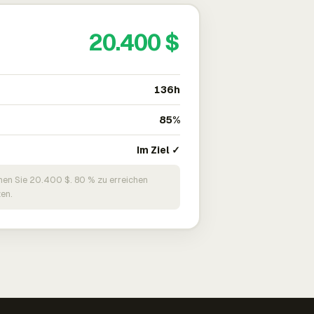
20.400 $
136h
85%
Im Ziel ✓
nen Sie 20.400 $. 80 % zu erreichen
en.