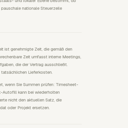
staats- und lokaler Ebene bestimmt, ob
ne pauschale nationale Steuerzeile
eit ist genehmigte Zeit, die gemäß den
rechenbare Zeit umfasst interne Meetings,
gaben, die der Vertrag ausschließt.
 tatsächlichen Lieferkosten.
fnet, wenn Sie Summen prüfen: Timesheet-
-Autofill kann bei wiederholten
rte nicht den aktuellen Satz, die
dat oder Projekt ersetzen.