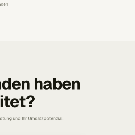
nden
nden haben
itet?
astung und Ihr Umsatzpotenzial.