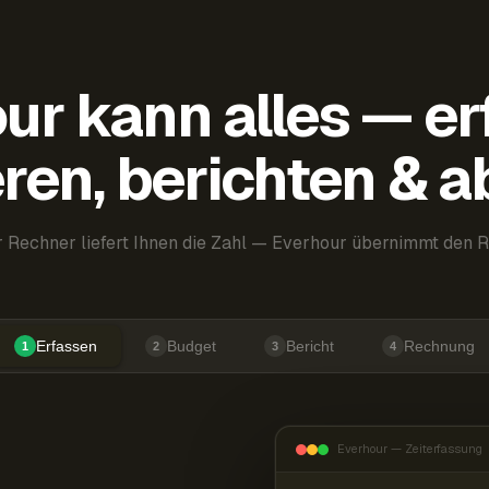
ur kann alles — er
ren, berichten & 
 Rechner liefert Ihnen die Zahl — Everhour übernimmt den R
Erfassen
Budget
Bericht
Rechnung
1
2
3
4
Everhour — Zeiterfassung