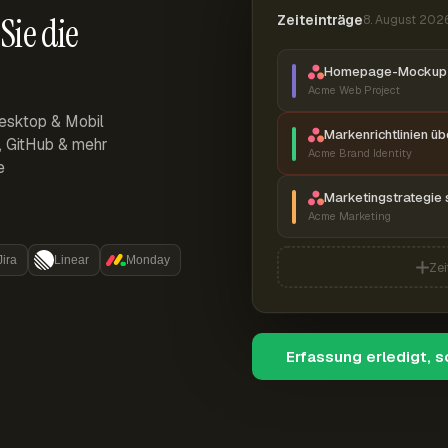
Sie die
Zeiteinträge
8. August 202
Homepage-Mockup 
Acme Web Project
esktop & Mobil
Markenrichtlinien ü
r, GitHub & mehr
Acme Brand Identity
e
Marketingstrategie 
Acme Marketing
Jira
Linear
Monday
Zei
Erfassung erledigt, 