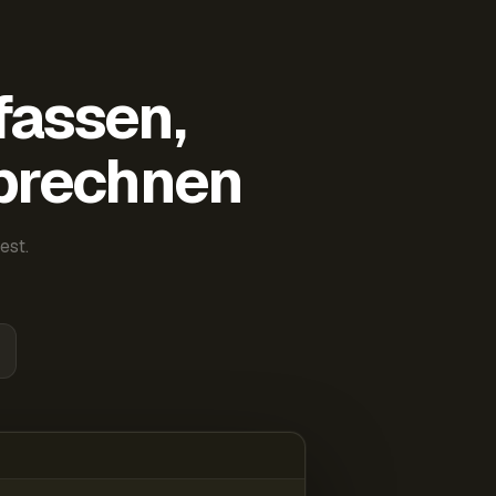
fassen,
abrechnen
est.