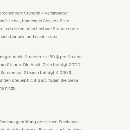
brechenbare Stunden × vereinbarter
sätze hat, berechnen Sie jede Zeile
n reduzieren abrechenbare Stunden oder
ichtbar sein und nicht in den
migte Audit-Stunden zu 150 $ pro Stunde
ro Stunde. Die Audit-Zeile beträgt 2.700
e Summe vor Steuern beträgt 4.060 $.
den steuerpflichtig ist, fügen Sie diese
me hinzu.
e Rechnungsprüfung oder einen Freelancer
icht übereinstimmen. Er passt auch zu einer