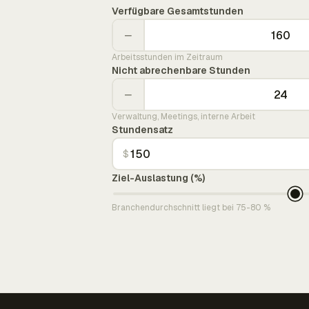
Verfügbare Gesamtstunden
−
Arbeitsstunden im Zeitraum
Nicht abrechenbare Stunden
−
Verwaltung, Meetings, interne Arbeit
Stundensatz
$
Ziel-Auslastung (%)
Branchendurchschnitt liegt bei 75-80 %