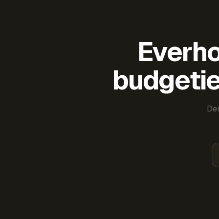
Everho
budgetie
Der