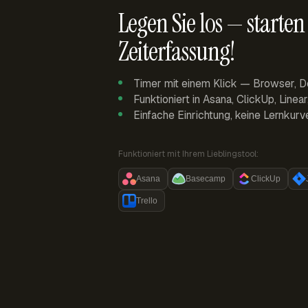
Legen Sie los — starten 
Zeiterfassung!
Timer mit einem Klick — Browser, D
Funktioniert in Asana, ClickUp, Linea
Einfache Einrichtung, keine Lernkurv
Funktioniert mit Ihrem Lieblingstool:
Asana
Basecamp
ClickUp
Trello