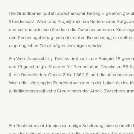
Die Grundformel lautet: abrechenbarer Betrag = genehmigte a
Stundensatz. Wenn das Projekt mehrere Rollen- oder Aufgaben
separat und addieren Sie dann die Zwischensummen. Kürzunge
den Rechnungsbetrag nach der ersten Berechnung; sie sollten s
ursprünglichen Zeiteinträgen verborgen werden.
Ein Web-Accessibility-Review umfasst zum Beispiel 18 geneh
und 16 genehmigte Stunden für Remediation-Checks zu 85 $ p
$, die Remediation-Check-Zeile 1.360 $, und die abrechenbar
Wenn die Leistung im Bundesstaat oder in der Lokalität des Kun
jurisdiktionsspezifische Steuer nach der Arbeit-Zwischensum
Ein Rechner reicht für eine einmalige Schätzung, eine schnell
aus, der validiert, ob genehmigte Einträge mit einer Satzübers