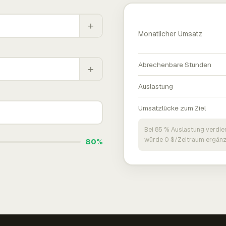
+
Monatlicher Umsatz
Abrechenbare Stunden
+
Auslastung
Umsatzlücke zum Ziel
Bei 85 % Auslastung verdie
würde 0 $/Zeitraum ergänz
80%