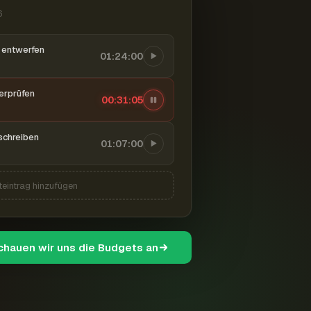
6
entwerfen
01:24:00
berprüfen
00:31:06
schreiben
01:07:00
teintrag hinzufügen
schauen wir uns die Budgets an