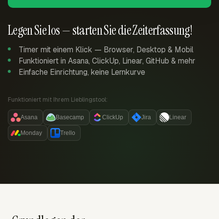
Legen Sie los — starten Sie die Zeiterfassung!
Timer mit einem Klick — Browser, Desktop & Mobil
Funktioniert in Asana, ClickUp, Linear, GitHub & mehr
Einfache Einrichtung, keine Lernkurve
Funktioniert mit Ihrem Lieblingstool:
Asana
Basecamp
ClickUp
Jira
Linear
Monday
Trello