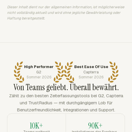
Dieser Inhalt dient nur der allgemeinen Information, ist möglicherweise
nicht vollständig aktuell und wird ohne jegliche Gewährleistung oder
Haftung bereitgestellt.
High Performer
Best Ease Of Use
G2
Capterra
Sommer 2026
Sommer 2026
Von Teams geliebt. Überall bewährt.
Zählt zu den besten Zeiterfassungstools bei G2, Capterra
und TrustRadius — mit durchgängigem Lob für
Benutzerfreundlichkeit, Integrationen und Support.
10K+
90K+