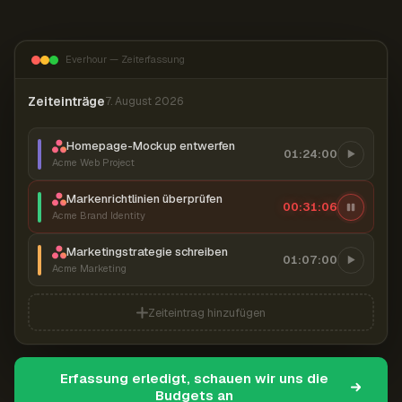
Everhour — Zeiterfassung
Zeiteinträge
7. August 2026
Homepage-Mockup entwerfen
01:24:00
Acme Web Project
Markenrichtlinien überprüfen
00:31:07
Acme Brand Identity
Marketingstrategie schreiben
01:07:00
Acme Marketing
Zeiteintrag hinzufügen
Erfassung erledigt, schauen wir uns die
Budgets an