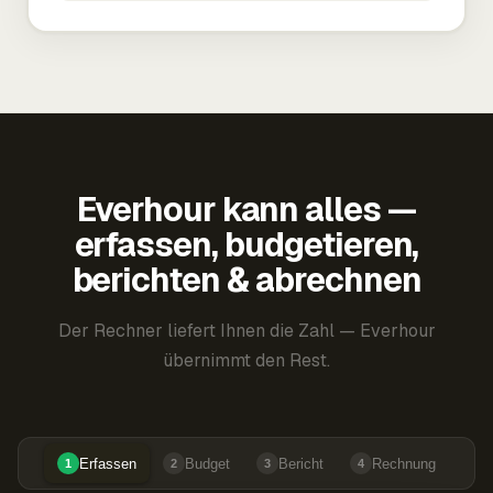
Everhour kann alles —
erfassen, budgetieren,
berichten & abrechnen
Der Rechner liefert Ihnen die Zahl — Everhour
übernimmt den Rest.
Erfassen
Budget
Bericht
Rechnung
1
2
3
4