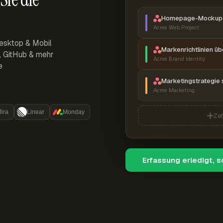
Homepage-Mockup 
Acme Web Project
esktop & Mobil
Markenrichtlinien ü
r, GitHub & mehr
Acme Brand Identity
e
Marketingstrategie 
Acme Marketing
Jira
Linear
Monday
Zei
Erfassung erledigt, 