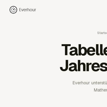
Everhour
Startse
Tabel
Jahres
Everhour unterst
Mathem