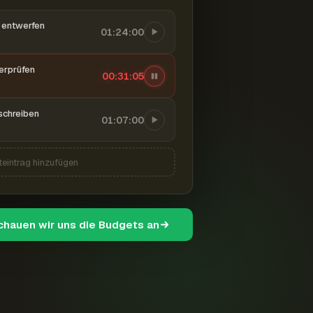
entwerfen
01:24:00
berprüfen
00:31:06
schreiben
01:07:00
teintrag hinzufügen
schauen wir uns die Budgets an