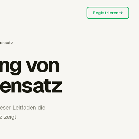
Registrieren
densatz
ng von
densatz
ser Leitfaden die
 zeigt.