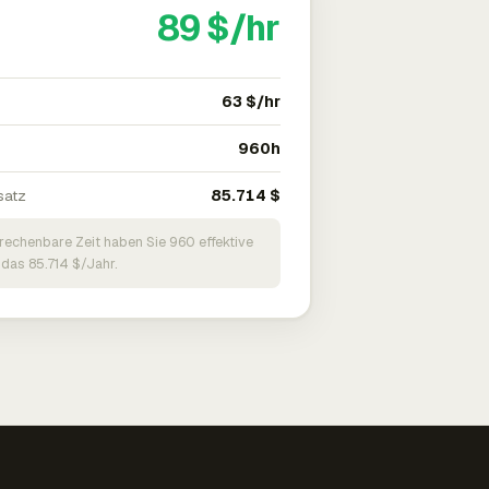
89 $/hr
63 $/hr
960h
satz
85.714 $
brechenbare Zeit haben Sie 960 effektive
 das 85.714 $/Jahr.