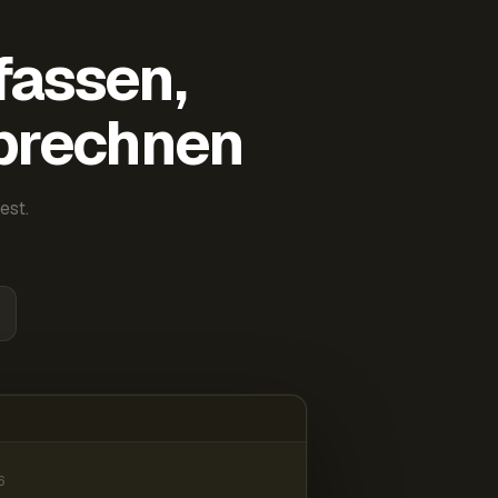
fassen,
abrechnen
est.
6