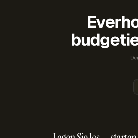
Everho
budgetie
Der
Legen Sie los — starten 