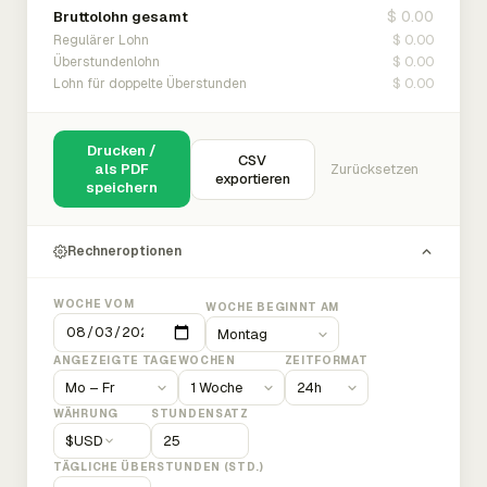
$ 0.00
Bruttolohn gesamt
$ 0.00
Regulärer Lohn
$ 0.00
Überstundenlohn
$ 0.00
Lohn für doppelte Überstunden
Drucken /
CSV
als PDF
Zurücksetzen
exportieren
speichern
Rechneroptionen
WOCHE VOM
WOCHE BEGINNT AM
ANGEZEIGTE TAGE
WOCHEN
ZEITFORMAT
WÄHRUNG
STUNDENSATZ
$
USD
TÄGLICHE ÜBERSTUNDEN (STD.)