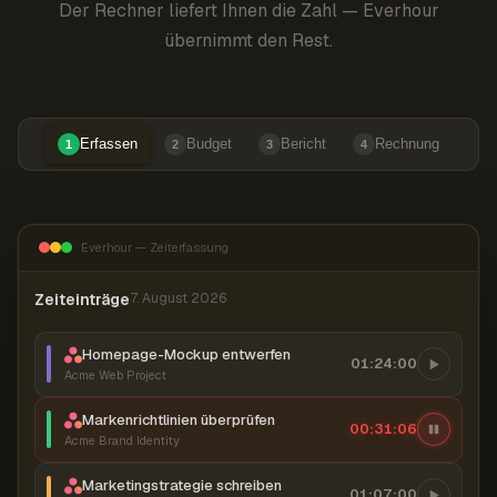
Der Rechner liefert Ihnen die Zahl — Everhour
übernimmt den Rest.
Erfassen
Budget
Bericht
Rechnung
1
2
3
4
Everhour — Zeiterfassung
Zeiteinträge
7. August 2026
Homepage-Mockup entwerfen
01:24:00
Acme Web Project
Markenrichtlinien überprüfen
00:31:07
Acme Brand Identity
Marketingstrategie schreiben
01:07:00