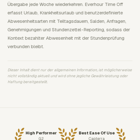
Übergabe jede Woche wiederkehren. Everhour Time Off
erfasst Urlaub, Krankheitsurlaub und benutzerdefinierte
Abwesenheitsarten mit Teiltagsdauern, Salden, Anfragen,
Genehmigungen und Stundenzettel-Reporting, sodass der
Kontext bezahlter Abwesenheit mit der Stundenprüfung
verbunden bleibt.
Dieser Inhalt dient nur der allgemeinen Information, ist möglicherweise
nicht vollständig aktuell und wird ohne jegliche Gewährleistung oder
Haftung bereitgestellt.
High Performer
Best Ease Of Use
G2
Capterra