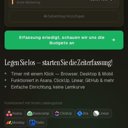
Acme Marketing
Zeiteintrag hinzufügen
Erfassung erledigt, schauen wir uns die
Budgets an
Legen Sie los — starten Sie die Zeiterfassung!
Timer mit einem Klick — Browser, Desktop & Mobil
Funktioniert in Asana, ClickUp, Linear, GitHub & mehr
Einfache Einrichtung, keine Lernkurve
Funktioniert mit Ihrem Lieblingstool:
Asana
Basecamp
ClickUp
Jira
Linear
Monday
Trello