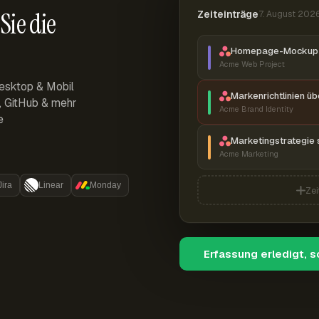
Sie die
Zeiteinträge
7. August 202
Homepage-Mockup 
Acme Web Project
esktop & Mobil
Markenrichtlinien ü
r, GitHub & mehr
Acme Brand Identity
e
Marketingstrategie 
Acme Marketing
Jira
Linear
Monday
Zei
Erfassung erledigt, 