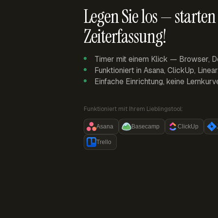
Legen Sie los — starten 
Zeiterfassung!
Timer mit einem Klick — Browser, D
Funktioniert in Asana, ClickUp, Linea
Einfache Einrichtung, keine Lernkurv
Funktioniert mit Ihrem Lieblingstool:
Asana
Basecamp
ClickUp
Trello