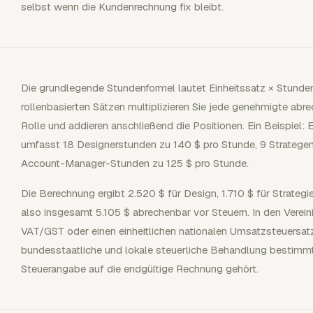
selbst wenn die Kundenrechnung fix bleibt.
Die grundlegende Stundenformel lautet Einheitssatz × Stunde
rollenbasierten Sätzen multiplizieren Sie jede genehmigte a
Rolle und addieren anschließend die Positionen. Ein Beispiel
umfasst 18 Designerstunden zu 140 $ pro Stunde, 9 Stratege
Account-Manager-Stunden zu 125 $ pro Stunde.
Die Berechnung ergibt 2.520 $ für Design, 1.710 $ für Strate
also insgesamt 5.105 $ abrechenbar vor Steuern. In den Verein
VAT/GST oder einen einheitlichen nationalen Umsatzsteuersatz 
bundesstaatliche und lokale steuerliche Behandlung bestimmt,
Steuerangabe auf die endgültige Rechnung gehört.