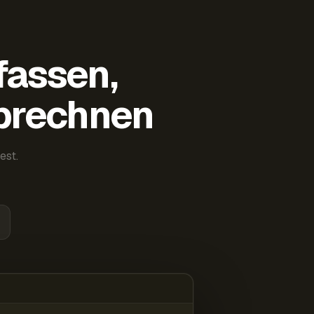
fassen,
abrechnen
est.