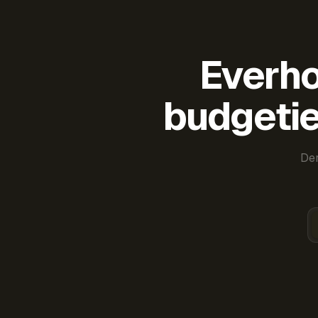
Everho
budgetie
Der