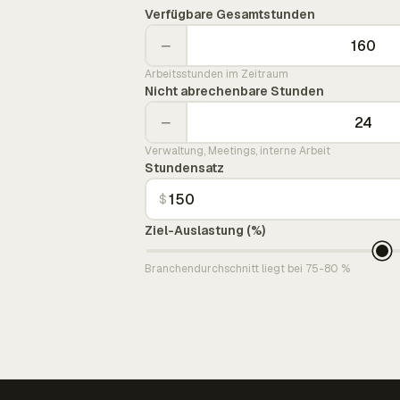
Verfügbare Gesamtstunden
−
Arbeitsstunden im Zeitraum
Nicht abrechenbare Stunden
−
Verwaltung, Meetings, interne Arbeit
Stundensatz
$
Ziel-Auslastung (%)
Branchendurchschnitt liegt bei 75-80 %