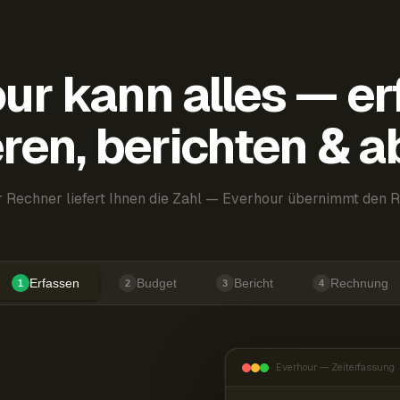
ur kann alles — er
ren, berichten & 
 Rechner liefert Ihnen die Zahl — Everhour übernimmt den R
Erfassen
Budget
Bericht
Rechnung
1
2
3
4
Everhour — Zeiterfassung