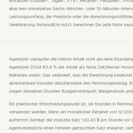
umfassen Stunden-, Tages-, FTE-, Retainer-, Festpreis-, Pro
aber kein universelles Sechs-Minuten- oder 15-Minuten-Interv
Leistungsumfang, die Preisliste oder die Abrechnungsrichtlinie,
Vereinbarung Rollensätze nutzt, berechnen Sie jede Rolle sepa
Agenturen verkaufen die meiste Arbeit nicht als reine Stunden
Agenturen 2024 60,4 % der Arbeit als feste Zeit/festes Hono
Materials waren. Das verändert, was die Berechnung bedeute
abrechenbare Stunden üblicherweise den Rechnungsbetrag. Bei
zeigen dieselben Stunden Budgetverbrauch, Margendruck und 
Ein praktischer Entscheidungspunkt ist, ob Stunden in Rechnun
verwendet werden. Wenn ein monatlicher Retainer von 12.00
aufnimmt, beträgt der implizite Satz 130,43 $ pro Stunde vor
Agenturpreisliste einen höheren gemischten Satz erwartet, ve