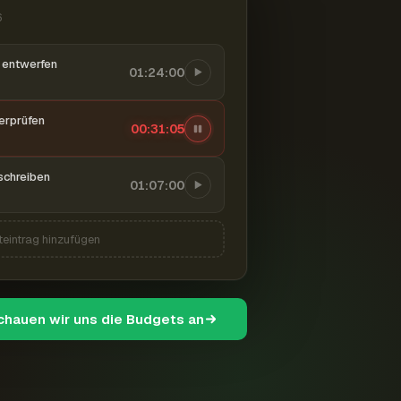
6
entwerfen
01:24:00
berprüfen
00:31:06
schreiben
01:07:00
teintrag hinzufügen
schauen wir uns die Budgets an