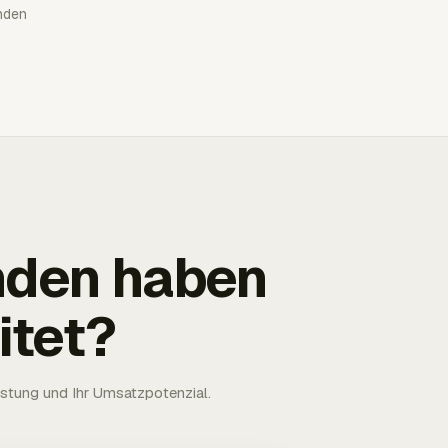
nden
nden haben
itet?
astung und Ihr Umsatzpotenzial.