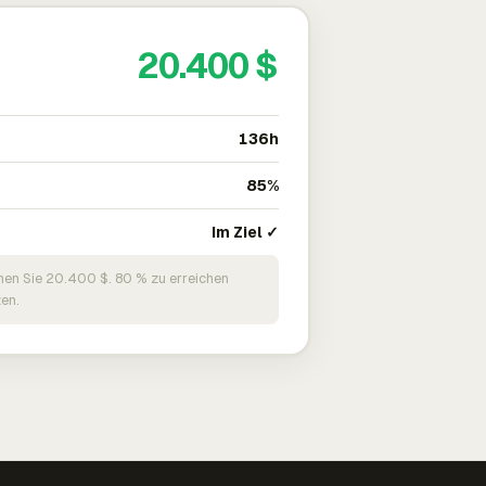
20.400 $
136h
85%
Im Ziel ✓
nen Sie 20.400 $. 80 % zu erreichen
en.