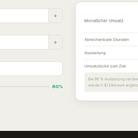
+
Monatlicher Umsatz
Abrechenbare Stunden
+
Auslastung
Umsatzlücke zum Ziel
Bei 85 % Auslastung verdie
würde 0 $/Zeitraum ergänz
80%