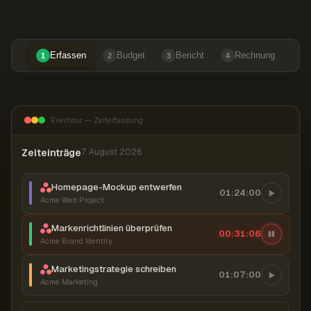
Erfassen
Budget
Bericht
Rechnung
1
2
3
4
Everhour — Zeiterfassung
Zeiteinträge
7. August 2026
Homepage-Mockup entwerfen
01:24:00
Acme Web Project
Markenrichtlinien überprüfen
00:31:07
Acme Brand Identity
Marketingstrategie schreiben
01:07:00
Acme Marketing