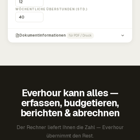
WÖCHENTLICHE ÜBERSTUNDEN (STD.)
Dokumentinformationen
für PDF / Druck
Everhour kann alles —
erfassen, budgetieren,
berichten & abrechnen
Der Rechner liefert Ihnen die Zahl — Everhour
übernimmt den Rest.