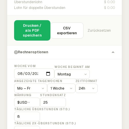
$ 0.00
Überstundenlohn
$ 0.00
Lohn für doppelte Überstunden
Drucken /
CSV
als PDF
Zurücksetzen
exportieren
speichern
Rechneroptionen
WOCHE VOM
WOCHE BEGINNT AM
ANGEZEIGTE TAGE
WOCHEN
ZEITFORMAT
WÄHRUNG
STUNDENSATZ
$
USD
TÄGLICHE ÜBERSTUNDEN (STD.)
TÄGLICHE 2X-ÜBERSTUNDEN (STD.)