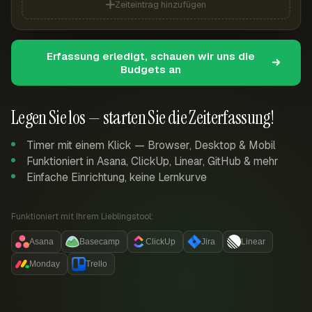
Zeiteintrag hinzufügen
Erfassung erledigt, schauen wir uns die
Budgets an
Legen Sie los — starten Sie die Zeiterfassung!
Timer mit einem Klick — Browser, Desktop & Mobil
Funktioniert in Asana, ClickUp, Linear, GitHub & mehr
Einfache Einrichtung, keine Lernkurve
Funktioniert mit Ihrem Lieblingstool:
Asana
Basecamp
ClickUp
Jira
Linear
Monday
Trello