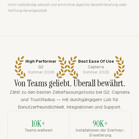
nicht vollständig aktuell und wird ohne jegliche Gewährleistung oder
Haftung bereitgestellt.
High Performer
Best Ease Of Use
G2
Capterra
Sommer 2026
Sommer 2026
Von Teams geliebt. Überall bewährt.
Zählt zu den besten Zeiterfassungstools bei G2, Capterra
und TrustRadius — mit durchgängigem Lob für
Benutzerfreundlichkeit, Integrationen und Support.
10K+
90K+
Teams weltweit
Installationen der Everhour-
Erweiterung