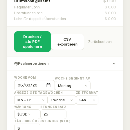
$ 0.00
Bruttolohn gesamt
$ 0.00
Regulärer Lohn
$ 0.00
Überstundenlohn
$ 0.00
Lohn für doppelte Überstunden
Drucken /
CSV
als PDF
Zurücksetzen
exportieren
speichern
Rechneroptionen
WOCHE VOM
WOCHE BEGINNT AM
ANGEZEIGTE TAGE
WOCHEN
ZEITFORMAT
WÄHRUNG
STUNDENSATZ
$
USD
TÄGLICHE ÜBERSTUNDEN (STD.)