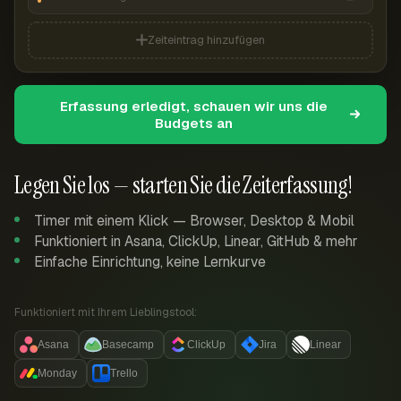
Zeiteintrag hinzufügen
Erfassung erledigt, schauen wir uns die
Budgets an
Legen Sie los — starten Sie die Zeiterfassung!
Timer mit einem Klick — Browser, Desktop & Mobil
Funktioniert in Asana, ClickUp, Linear, GitHub & mehr
Einfache Einrichtung, keine Lernkurve
Funktioniert mit Ihrem Lieblingstool:
Asana
Basecamp
ClickUp
Jira
Linear
Monday
Trello