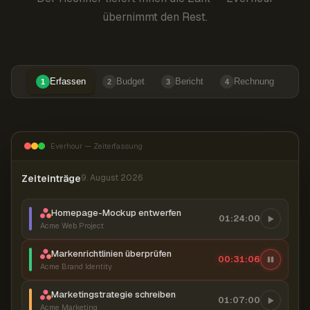
übernimmt den Rest.
Erfassen
Budget
Bericht
Rechnung
1
2
3
4
Everhour — Zeiterfassung
Zeiteinträge
9. August 2026
Homepage-Mockup entwerfen
01:24:00
Acme Web Project
Markenrichtlinien überprüfen
00:31:07
Acme Brand Identity
Marketingstrategie schreiben
01:07:00
Acme Marketing