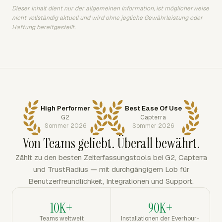
Dieser Inhalt dient nur der allgemeinen Information, ist möglicherweise
nicht vollständig aktuell und wird ohne jegliche Gewährleistung oder
Haftung bereitgestellt.
High Performer
Best Ease Of Use
G2
Capterra
Sommer 2026
Sommer 2026
Von Teams geliebt. Überall bewährt.
Zählt zu den besten Zeiterfassungstools bei G2, Capterra
und TrustRadius — mit durchgängigem Lob für
Benutzerfreundlichkeit, Integrationen und Support.
10K+
90K+
Teams weltweit
Installationen der Everhour-