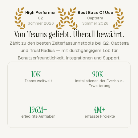
High Performer
Best Ease Of Use
G2
Capterra
Sommer 2026
Sommer 2026
Von Teams geliebt. Überall bewährt.
Zählt zu den besten Zeiterfassungstools bei G2, Capterra
und TrustRadius — mit durchgängigem Lob für
Benutzerfreundlichkeit, Integrationen und Support.
10K+
90K+
Teams weltweit
Installationen der Everhour-
Erweiterung
196M+
4M+
erledigte Aufgaben
erfasste Projekte