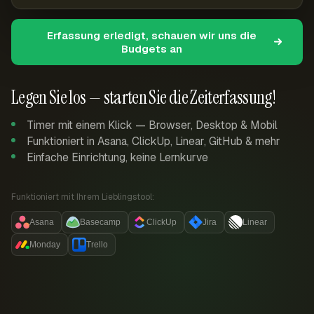
Erfassung erledigt, schauen wir uns die
Budgets an
Legen Sie los — starten Sie die Zeiterfassung!
Timer mit einem Klick — Browser, Desktop & Mobil
Funktioniert in Asana, ClickUp, Linear, GitHub & mehr
Einfache Einrichtung, keine Lernkurve
Funktioniert mit Ihrem Lieblingstool:
Asana
Basecamp
ClickUp
Jira
Linear
Monday
Trello