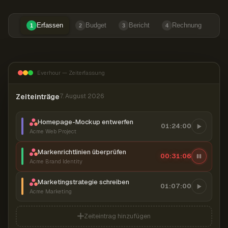
Erfassen
Budget
Bericht
Rechnung
1
2
3
4
Everhour — Zeiterfassung
Zeiteinträge
7. August 2026
Homepage-Mockup entwerfen
01:24:00
Acme Web Project
Markenrichtlinien überprüfen
00:31:07
Acme Brand Identity
Marketingstrategie schreiben
01:07:00
Acme Marketing
Zeiteintrag hinzufügen