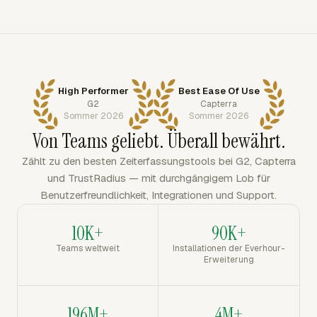
High Performer
Best Ease Of Use
G2
Capterra
Sommer 2026
Sommer 2026
Von Teams geliebt. Überall bewährt.
Zählt zu den besten Zeiterfassungstools bei G2, Capterra
und TrustRadius — mit durchgängigem Lob für
Benutzerfreundlichkeit, Integrationen und Support.
10K+
90K+
Teams weltweit
Installationen der Everhour-
Erweiterung
196M+
4M+