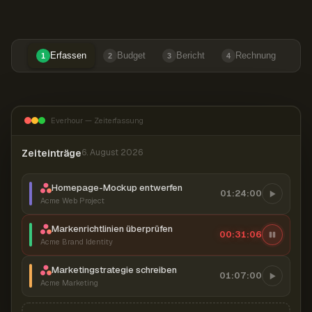
Erfassen
Budget
Bericht
Rechnung
1
2
3
4
Everhour — Zeiterfassung
Zeiteinträge
6. August 2026
Homepage-Mockup entwerfen
01:24:00
Acme Web Project
Markenrichtlinien überprüfen
00:31:07
Acme Brand Identity
Marketingstrategie schreiben
01:07:00
Acme Marketing