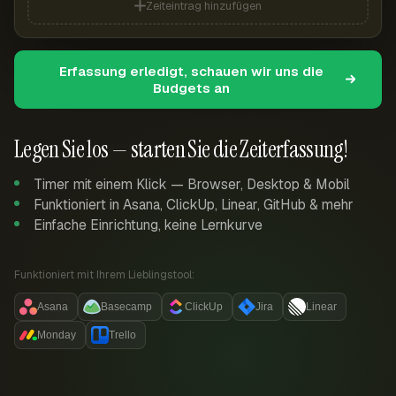
Zeiteintrag hinzufügen
Erfassung erledigt, schauen wir uns die
Budgets an
Legen Sie los — starten Sie die Zeiterfassung!
Timer mit einem Klick — Browser, Desktop & Mobil
Funktioniert in Asana, ClickUp, Linear, GitHub & mehr
Einfache Einrichtung, keine Lernkurve
Funktioniert mit Ihrem Lieblingstool:
Asana
Basecamp
ClickUp
Jira
Linear
Monday
Trello