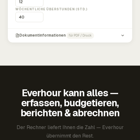
WÖCHENTLICHE ÜBERSTUNDEN (STD.)
Dokumentinformationen
für PDF / Druck
Everhour kann alles —
erfassen, budgetieren,
berichten & abrechnen
Der Rechner liefert Ihnen die Zahl — Everhour
übernimmt den Rest.