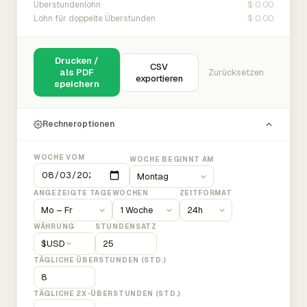
$ 0.00
Überstundenlohn
$ 0.00
Lohn für doppelte Überstunden
Drucken /
CSV
als PDF
Zurücksetzen
exportieren
speichern
Rechneroptionen
WOCHE VOM
WOCHE BEGINNT AM
ANGEZEIGTE TAGE
WOCHEN
ZEITFORMAT
WÄHRUNG
STUNDENSATZ
$
USD
TÄGLICHE ÜBERSTUNDEN (STD.)
TÄGLICHE 2X-ÜBERSTUNDEN (STD.)