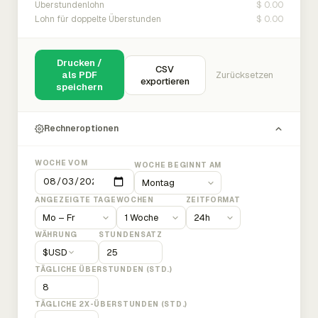
$ 0.00
Überstundenlohn
$ 0.00
Lohn für doppelte Überstunden
Drucken /
CSV
als PDF
Zurücksetzen
exportieren
speichern
Rechneroptionen
WOCHE VOM
WOCHE BEGINNT AM
ANGEZEIGTE TAGE
WOCHEN
ZEITFORMAT
WÄHRUNG
STUNDENSATZ
$
USD
TÄGLICHE ÜBERSTUNDEN (STD.)
TÄGLICHE 2X-ÜBERSTUNDEN (STD.)