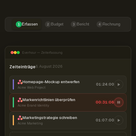
Erfassen
Budget
Bericht
Rechnung
1
2
3
4
Everhour — Zeiterfassung
Zeiteinträge
6. August 2026
Homepage-Mockup entwerfen
01:24:00
Acme Web Project
Markenrichtlinien überprüfen
00:31:07
Acme Brand Identity
Marketingstrategie schreiben
01:07:00
Acme Marketing