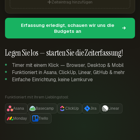
Zeiteintrag hinzufügen
Erfassung erledigt, schauen wir uns die
Budgets an
Legen Sie los — starten Sie die Zeiterfassung!
Timer mit einem Klick — Browser, Desktop & Mobil
Funktioniert in Asana, ClickUp, Linear, GitHub & mehr
Einfache Einrichtung, keine Lernkurve
Funktioniert mit Ihrem Lieblingstool:
Asana
Basecamp
ClickUp
Jira
Linear
Monday
Trello