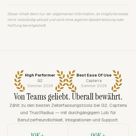
Dieser Inhalt dient nur der allgemeinen Information, ist möglicherweise
nicht vollständig aktuell und wird ohne jegliche Gewährleistung oder
Haftung bereitgestellt.
High Performer
Best Ease Of Use
G2
Capterra
Sommer 2026
Sommer 2026
Von Teams geliebt. Überall bewährt.
Zählt zu den besten Zeiterfassungstools bei G2, Capterra
und TrustRadius — mit durchgängigem Lob für
Benutzerfreundlichkeit, Integrationen und Support.