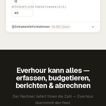
WÖCHENTLICHE ÜBERSTUNDEN (STD.)
Dokumentinformationen
für PDF / Druck
Everhour kann alles —
erfassen, budgetieren,
berichten & abrechnen
Der Rechner liefert Ihnen die Zahl — Everhour
übernimmt den Rest.