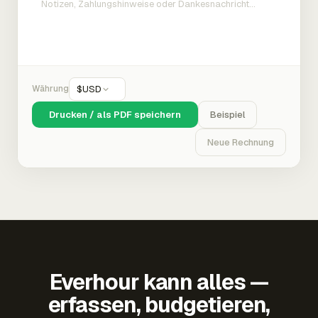
Währung
$
USD
Drucken / als PDF speichern
Beispiel
Neue Rechnung
Everhour kann alles —
erfassen, budgetieren,