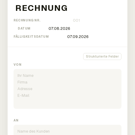
RECHNUNG NR.
DATUM
FÄLLIGKEITSDATUM
Strukturierte Felder
VON
AN