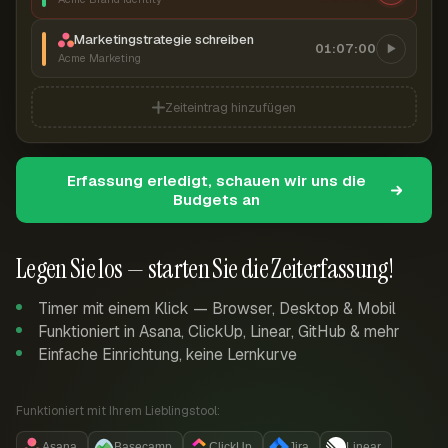
Marketingstrategie schreiben
01:07:00
Acme Marketing
Zeiteintrag hinzufügen
Erfassung erledigt, schauen wir uns die
Budgets an
Legen Sie los — starten Sie die Zeiterfassung!
Timer mit einem Klick — Browser, Desktop & Mobil
Funktioniert in Asana, ClickUp, Linear, GitHub & mehr
Einfache Einrichtung, keine Lernkurve
Funktioniert mit Ihrem Lieblingstool:
Asana
Basecamp
ClickUp
Jira
Linear