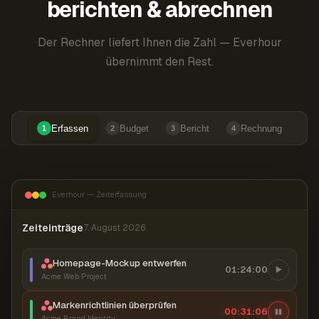
berichten & abrechnen
Der Rechner liefert Ihnen die Zahl — Everhour
übernimmt den Rest.
Erfassen
Budget
Bericht
Rechnung
1
2
3
4
Everhour — Zeiterfassung
Zeiteinträge
7. August 2026
Homepage-Mockup entwerfen
01:24:00
Acme Web Project
Markenrichtlinien überprüfen
00:31:07
Acme Brand Identity