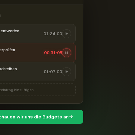
6
entwerfen
01:24:00
berprüfen
00:31:06
schreiben
01:07:00
teintrag hinzufügen
schauen wir uns die Budgets an