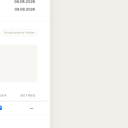
Strukturierte Felder
UER
BETRAG
—