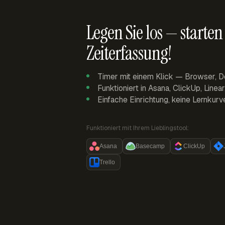
Legen Sie los — starten 
Zeiterfassung!
Timer mit einem Klick — Browser, D
Funktioniert in Asana, ClickUp, Linea
Einfache Einrichtung, keine Lernkurv
Funktioniert mit Ihrem Lieblingstool:
Asana
Basecamp
ClickUp
Trello