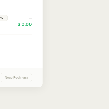
—
—
$ 0.00
Neue Rechnung