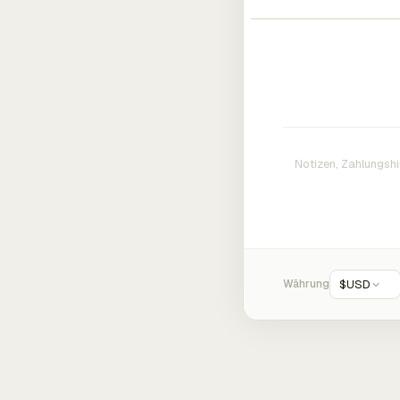
Währung
$
USD