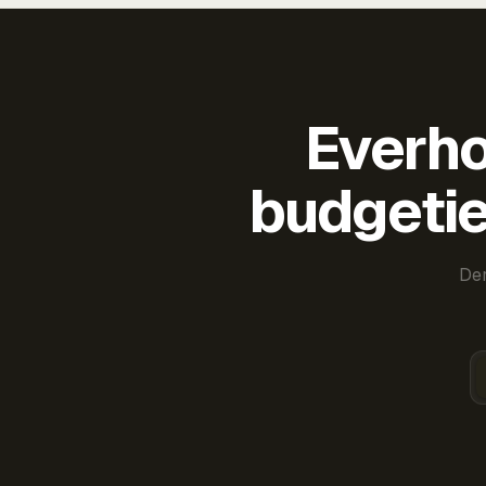
Everho
budgetie
Der