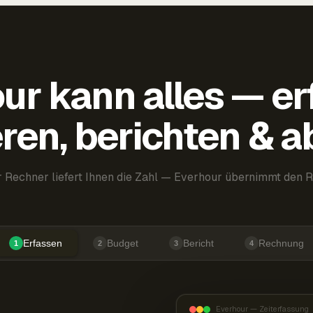
ur kann alles — er
ren, berichten & 
 Rechner liefert Ihnen die Zahl — Everhour übernimmt den R
Erfassen
Budget
Bericht
Rechnung
1
2
3
4
Everhour — Zeiterfassung