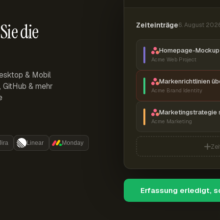
Sie die
Zeiteinträge
6. August 202
Homepage-Mockup 
Acme Web Project
esktop & Mobil
Markenrichtlinien ü
r, GitHub & mehr
Acme Brand Identity
e
Marketingstrategie 
Acme Marketing
Jira
Linear
Monday
Zei
Erfassung erledigt, 