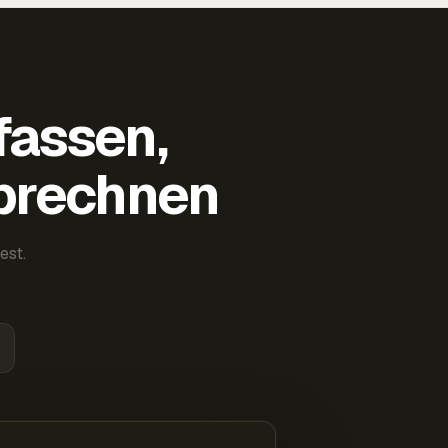
fassen,
abrechnen
est.