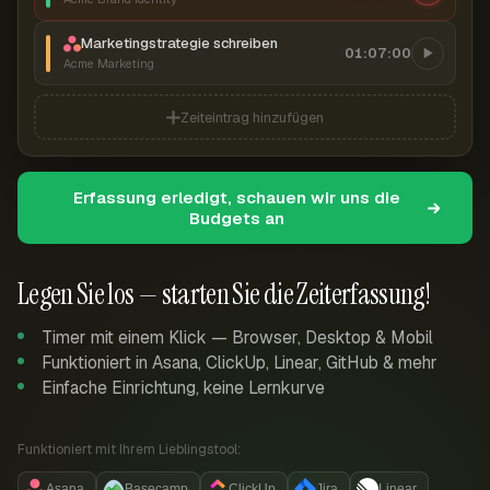
Marketingstrategie schreiben
01:07:00
Acme Marketing
Zeiteintrag hinzufügen
Erfassung erledigt, schauen wir uns die
Budgets an
Legen Sie los — starten Sie die Zeiterfassung!
Timer mit einem Klick — Browser, Desktop & Mobil
Funktioniert in Asana, ClickUp, Linear, GitHub & mehr
Einfache Einrichtung, keine Lernkurve
Funktioniert mit Ihrem Lieblingstool:
Asana
Basecamp
ClickUp
Jira
Linear