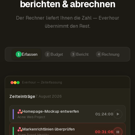
berichten & abrechnen
Der Rechner liefert Ihnen die Zahl — Everhour
übernimmt den Rest.
Erfassen
Budget
Bericht
Rechnung
1
2
3
4
Everhour — Zeiterfassung
Zeiteinträge
7. August 2026
Homepage-Mockup entwerfen
01:24:00
Acme Web Project
Markenrichtlinien überprüfen
00:31:07
Acme Brand Identity