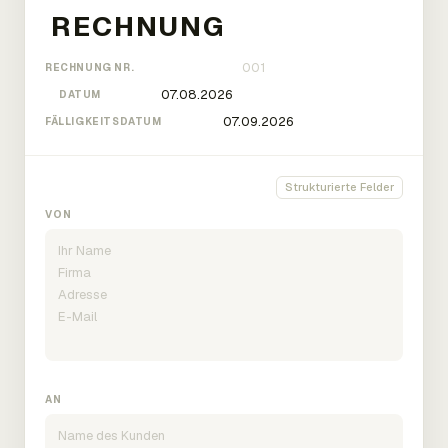
RECHNUNG NR.
DATUM
FÄLLIGKEITSDATUM
Strukturierte Felder
VON
AN