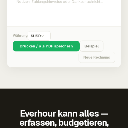
Währung
$
USD
Drucken / als PDF speichern
Beispiel
Neue Rechnung
Everhour kann alles —
erfassen, budgetieren,