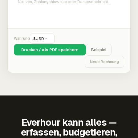
Währung
$
USD
Drucken / als PDF speichern
Beispiel
Neue Rechnung
Everhour kann alles —
erfassen, budgetieren,