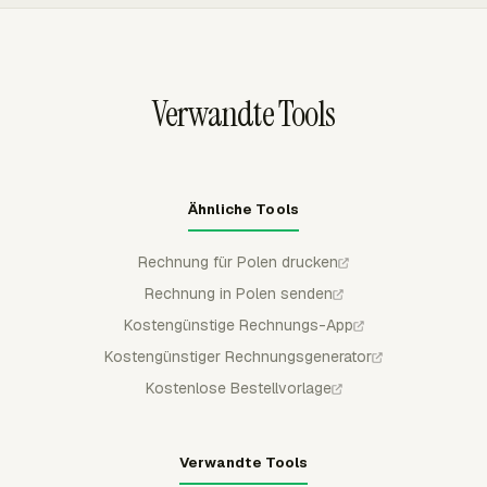
auswählen, die Aufschlüsselung in der Vorschau
fakturierbare Arbeit sichtbar bleibt, bevor die Rechnung
anzeigen, Rechnungspositionen nach Projekt, Aufgabe,
vorbereitet wird.
Person oder Datum gruppieren und verhindern, dass
fakturierte Zeit auf späteren Rechnungen erneut
Verwandte Tools
verwendet wird.
Ähnliche Tools
Rechnung für Polen drucken
Rechnung in Polen senden
Kostengünstige Rechnungs-App
Kostengünstiger Rechnungsgenerator
Kostenlose Bestellvorlage
Verwandte Tools