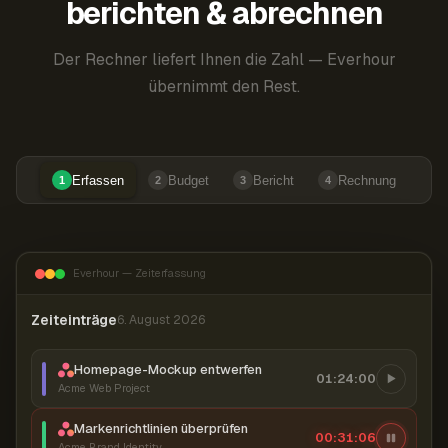
berichten & abrechnen
Der Rechner liefert Ihnen die Zahl — Everhour
übernimmt den Rest.
Erfassen
Budget
Bericht
Rechnung
1
2
3
4
Everhour — Zeiterfassung
Zeiteinträge
6. August 2026
Homepage-Mockup entwerfen
01:24:00
Acme Web Project
Markenrichtlinien überprüfen
00:31:07
Acme Brand Identity