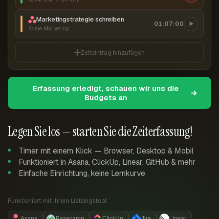
Marketingstrategie schreiben
01:07:00
Acme Marketing
Zeiteintrag hinzufügen
Erfassung erledigt, schauen wir uns die
Budgets an
Legen Sie los — starten Sie die Zeiterfassung!
Timer mit einem Klick — Browser, Desktop & Mobil
Funktioniert in Asana, ClickUp, Linear, GitHub & mehr
Einfache Einrichtung, keine Lernkurve
Funktioniert mit Ihrem Lieblingstool:
Asana
Basecamp
ClickUp
Jira
Linear