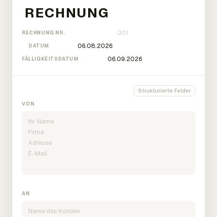
RECHNUNG NR.
DATUM
FÄLLIGKEITSDATUM
Strukturierte Felder
VON
AN