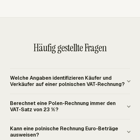
Häufig gestellte Fragen
Welche Angaben identifizieren Käufer und
Verkäufer auf einer polnischen VAT-Rechnung?
Eine polnische VAT-Rechnung muss Namen und
Berechnet eine Polen-Rechnung immer den
Adressen von Verkäufer und Käufer sowie die
VAT-Satz von 23 %?
Steuernummern von Verkäufer und Käufer zeigen. Die
Rechnung benötigt außerdem ein Ausstellungsdatum,
Nein. Polens Standard-VAT-Satz beträgt 23 %, mit einem
Kann eine polnische Rechnung Euro-Beträge
eine fortlaufende Rechnungsnummer und das Liefer-,
wichtigsten ermäßigten Satz von 8 % und der Befugnis,
ausweisen?
Leistungs- oder Zahlungsdatum, wenn dieses Datum
ermäßigte Sätze einschließlich 5 % und 0 % für