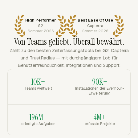
High Performer
Best Ease Of Use
G2
Capterra
Sommer 2026
Sommer 2026
Von Teams geliebt. Überall bewährt.
Zählt zu den besten Zeiterfassungstools bei G2, Capterra
und TrustRadius — mit durchgängigem Lob für
Benutzerfreundlichkeit, Integrationen und Support.
10K+
90K+
Teams weltweit
Installationen der Everhour-
Erweiterung
196M+
4M+
erledigte Aufgaben
erfasste Projekte