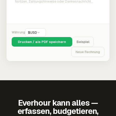
Währung
$
USD
Drucken / als PDF speichern
Beispiel
Neue Rechnung
Everhour kann alles —
erfassen, budgetieren,