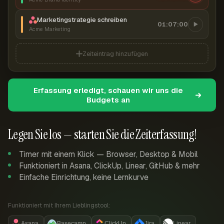
Marketingstrategie schreiben
01:07:00
Acme Marketing
Zeiteintrag hinzufügen
Erfassung erledigt, schauen wir uns die
Budgets an
Legen Sie los — starten Sie die Zeiterfassung!
Timer mit einem Klick — Browser, Desktop & Mobil
Funktioniert in Asana, ClickUp, Linear, GitHub & mehr
Einfache Einrichtung, keine Lernkurve
Funktioniert mit Ihrem Lieblingstool:
Asana
Basecamp
ClickUp
Jira
Linear