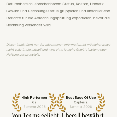
Datumsbereich, abrechenbarem Status, Kosten, Umsatz,
Gewinn und Rechnungsstatus gruppieren und anschließend
Berichte für die Abrechnungsprüfung exportieren, bevor die
Rechnung versendet wird.
Dieser Inhalt dient nur der allgemeinen Information, ist möglicherweise
nicht vollständig aktuell und wird ohne jegliche Gewährleistung oder
Haftung bereitgestellt.
High Performer
Best Ease Of Use
G2
Capterra
Sommer 2026
Sommer 2026
Von Teams geliebt. Überall bewährt.