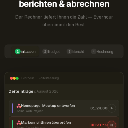
berichten & abrechnen
Der Rechner liefert Ihnen die Zahl — Everhour
übernimmt den Rest.
Erfassen
Budget
Bericht
Rechnung
1
2
3
4
Everhour — Zeiterfassung
Zeiteinträge
7. August 2026
Homepage-Mockup entwerfen
01:24:00
Acme Web Project
Markenrichtlinien überprüfen
00:31:12
Acme Brand Identity