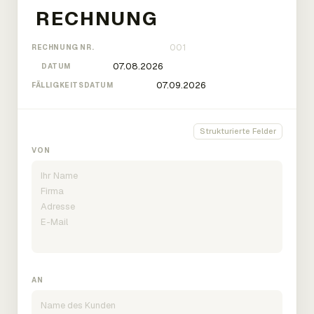
RECHNUNG NR.
DATUM
FÄLLIGKEITSDATUM
Strukturierte Felder
VON
AN