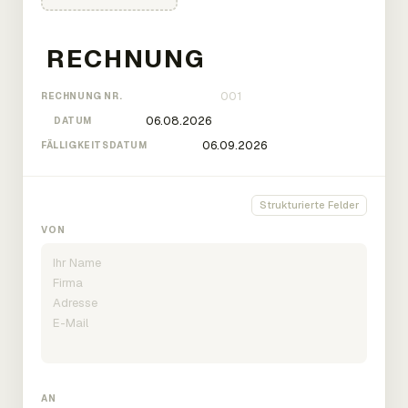
RECHNUNG NR.
DATUM
FÄLLIGKEITSDATUM
Strukturierte Felder
VON
AN