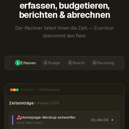
erfassen, budgetieren,
berichten & abrechnen
Der Rechner liefert Ihnen die Zahl — Everhour
übernimmt den Rest.
Erfassen
Budget
Bericht
Rechnung
1
2
3
4
Everhour — Zeiterfassung
Zeiteinträge
6. August 2026
Homepage-Mockup entwerfen
01:24:00
Acme Web Project