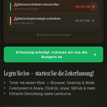
Markenrichtlinien überprüfen
00:31:07
Acme Brand Identity
Marketingstrategie schreiben
01:07:00
Acme Marketing
Zeiteintrag hinzufügen
Erfassung erledigt, schauen wir uns die
Budgets an
Legen Sie los — starten Sie die Zeiterfassung!
Timer mit einem Klick — Browser, Desktop & Mobil
Funktioniert in Asana, ClickUp, Linear, GitHub & mehr
Einfache Einrichtung, keine Lernkurve