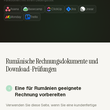
Funktioniert mit Ihrem Lieblingstool:
Asana
Basecamp
ClickUp
Jira
Linear
Monday
Trello
Rumänische Rechnungsdokumente und
Download-Prüfungen
Eine für Rumänien geeignete
Rechnung vorbereiten
Verwenden Sie diese Seite, wenn Sie eine kundenfertige