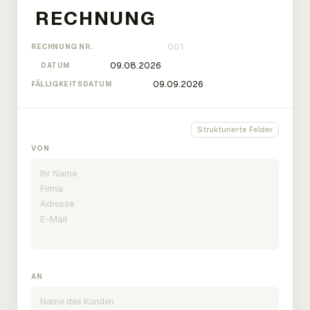
RECHNUNG NR.
DATUM
FÄLLIGKEITSDATUM
Strukturierte Felder
VON
AN