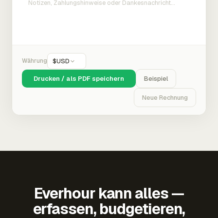
Währung
$
USD
Drucken / als PDF speichern
Beispiel
Neue Rechnung
Everhour kann alles —
erfassen, budgetieren,