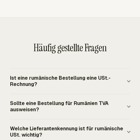
Häufig gestellte Fragen
Ist eine rumänische Bestellung eine USt.-
Rechnung?
Eine rumänische Bestellung ist eine
Sollte eine Bestellung für Rumänien TVA
Einkaufsgenehmigung, keine USt.-Rechnung. Die spätere
ausweisen?
USt.-Rechnung des Lieferanten muss dem EU- und
rumänischen USt.-Rechnungsrahmen entsprechen,
Eine Bestellung sollte TVA-Erwartungen ausweisen,
Welche Lieferantenkennung ist für rumänische
einschließlich Rechnungsdatum, eindeutiger
wenn die Preisvereinbarung von der steuerlichen
USt. wichtig?
fortlaufender Rechnungsnummer, Lieferanten- und
Behandlung abhängt. Rumänien verwendet