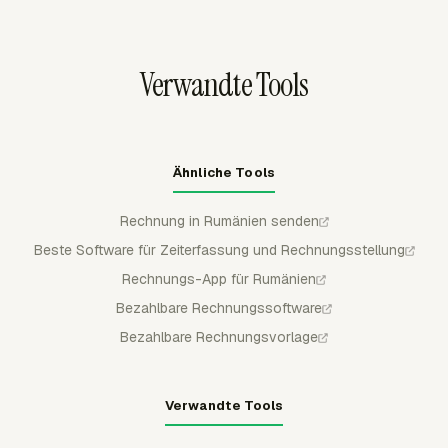
Lieferanten- oder kundenbezogene Arbeit vor
Auslagen auswählen, die Aufschlüsselung in der
Abrechnungsentscheidungen getrennt bleibt.
Vorschau anzeigen, eine Rechnung erstellen und
Rechnungen als Entwürfe nach QuickBooks Online, Xero
Verwandte Tools
oder FreshBooks exportieren.
Ähnliche Tools
Rechnung in Rumänien senden
Beste Software für Zeiterfassung und Rechnungsstellung
Rechnungs-App für Rumänien
Bezahlbare Rechnungssoftware
Bezahlbare Rechnungsvorlage
Verwandte Tools