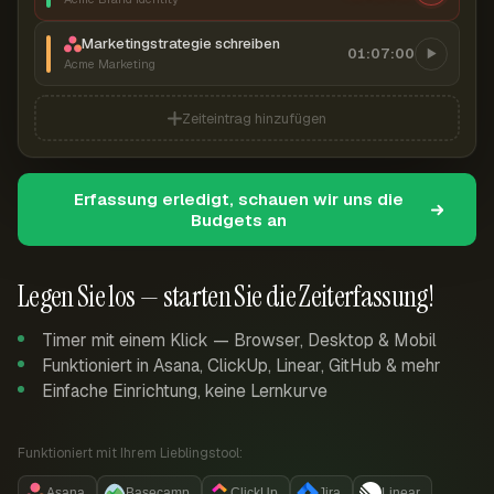
Marketingstrategie schreiben
01:07:00
Acme Marketing
Zeiteintrag hinzufügen
Erfassung erledigt, schauen wir uns die
Budgets an
Legen Sie los — starten Sie die Zeiterfassung!
Timer mit einem Klick — Browser, Desktop & Mobil
Funktioniert in Asana, ClickUp, Linear, GitHub & mehr
Einfache Einrichtung, keine Lernkurve
Funktioniert mit Ihrem Lieblingstool:
Asana
Basecamp
ClickUp
Jira
Linear