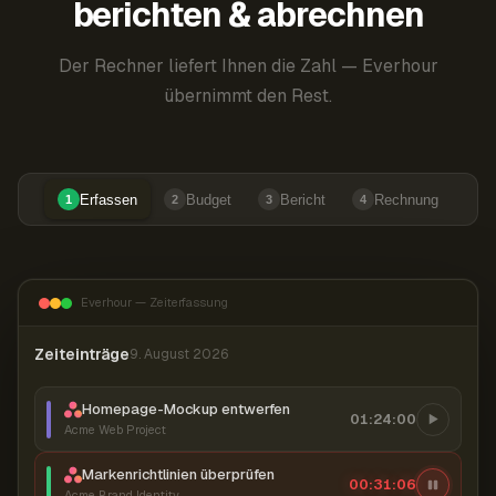
berichten & abrechnen
Der Rechner liefert Ihnen die Zahl — Everhour
übernimmt den Rest.
Erfassen
Budget
Bericht
Rechnung
1
2
3
4
Everhour — Zeiterfassung
Zeiteinträge
9. August 2026
Homepage-Mockup entwerfen
01:24:00
Acme Web Project
Markenrichtlinien überprüfen
00:31:07
Acme Brand Identity