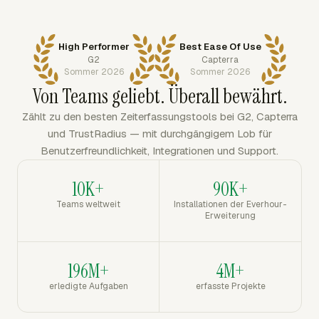
High Performer
Best Ease Of Use
G2
Capterra
Sommer 2026
Sommer 2026
Von Teams geliebt. Überall bewährt.
Zählt zu den besten Zeiterfassungstools bei G2, Capterra
und TrustRadius — mit durchgängigem Lob für
Benutzerfreundlichkeit, Integrationen und Support.
10K+
90K+
Teams weltweit
Installationen der Everhour-
Erweiterung
196M+
4M+
erledigte Aufgaben
erfasste Projekte