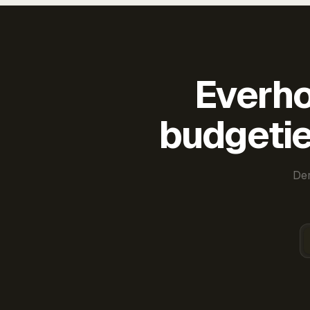
Everho
budgetie
Der