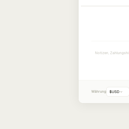
Währung
$
USD