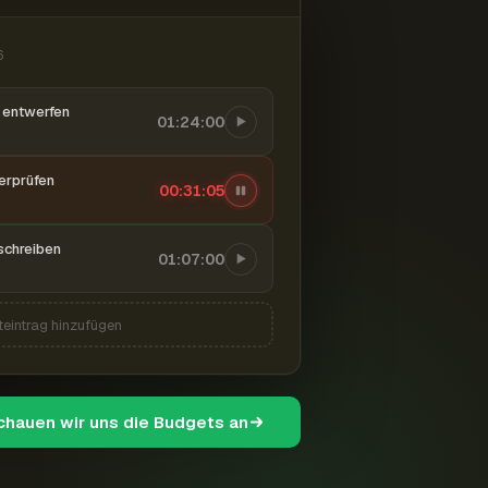
6
entwerfen
01:24:00
berprüfen
00:31:06
schreiben
01:07:00
teintrag hinzufügen
schauen wir uns die Budgets an