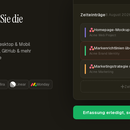
Sie die
Zeiteinträge
8. August 202
Homepage-Mockup 
Acme Web Project
esktop & Mobil
Markenrichtlinien ü
r, GitHub & mehr
Acme Brand Identity
e
Marketingstrategie 
Acme Marketing
Jira
Linear
Monday
Zei
Erfassung erledigt, 