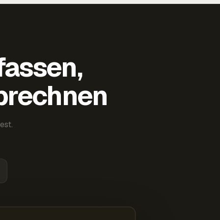
fassen,
abrechnen
est.