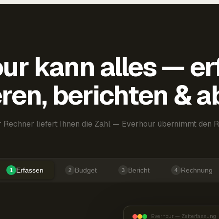
ur kann alles — er
ren, berichten & 
 Rechner liefert Ihnen die Zahl — Everhour übernimmt den R
Erfassen
Budget
Bericht
Rechnung
1
2
3
4
Everhour — Zeiterfassung