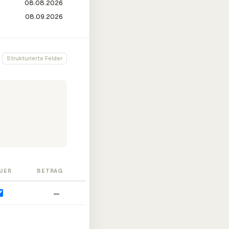
Strukturierte Felder
UER
BETRAG
—