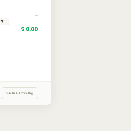
—
—
$ 0.00
Neue Rechnung