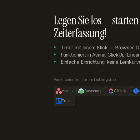
Legen Sie los — starten 
Zeiterfassung!
Timer mit einem Klick — Browser, D
Funktioniert in Asana, ClickUp, Linea
Einfache Einrichtung, keine Lernkurv
Funktioniert mit Ihrem Lieblingstool:
Asana
Basecamp
ClickUp
Trello