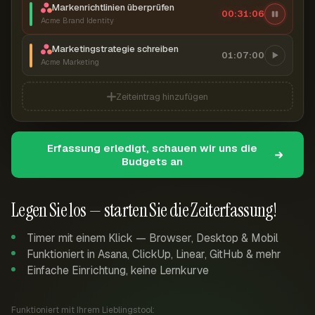
Markenrichtlinien überprüfen
00:31:07
Acme Brand Identity
Marketingstrategie schreiben
01:07:00
Acme Marketing
Zeiteintrag hinzufügen
Erfassung erledigt, schauen wir uns die
Budgets an
Legen Sie los — starten Sie die Zeiterfassung!
Timer mit einem Klick — Browser, Desktop & Mobil
Funktioniert in Asana, ClickUp, Linear, GitHub & mehr
Einfache Einrichtung, keine Lernkurve
Funktioniert mit Ihrem Lieblingstool: