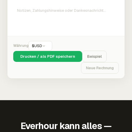
Währung
$
USD
Drucken / als PDF speichern
Beispiel
Neue Rechnung
Everhour kann alles —