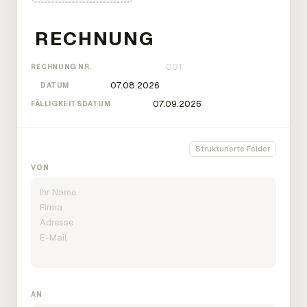
RECHNUNG NR.
DATUM
FÄLLIGKEITSDATUM
Strukturierte Felder
VON
AN