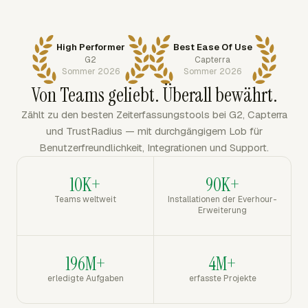
High Performer
Best Ease Of Use
G2
Capterra
Sommer 2026
Sommer 2026
Von Teams geliebt. Überall bewährt.
Zählt zu den besten Zeiterfassungstools bei G2, Capterra
und TrustRadius — mit durchgängigem Lob für
Benutzerfreundlichkeit, Integrationen und Support.
10K+
90K+
Teams weltweit
Installationen der Everhour-
Erweiterung
196M+
4M+
erledigte Aufgaben
erfasste Projekte