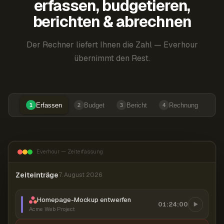
erfassen, budgetieren,
berichten & abrechnen
Der Rechner liefert Ihnen die Zahl — Everhour
übernimmt den Rest.
Erfassen
Budget
Bericht
Rechnung
1
2
3
4
Everhour — Zeiterfassung
Zeiteinträge
7. August 2026
Homepage-Mockup entwerfen
01:24:00
Acme Web Project