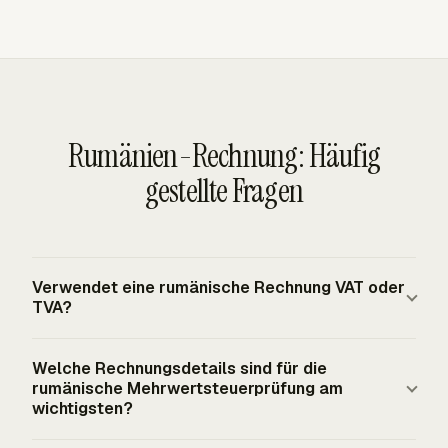
Rumänien-Rechnung: Häufig
gestellte Fragen
Verwendet eine rumänische Rechnung VAT oder
TVA?
Rumänien verwendet das EU-Mehrwertsteuersystem,
Welche Rechnungsdetails sind für die
und rumänische Rechnungen für
rumänische Mehrwertsteuerprüfung am
mehrwertsteuerregistrierte steuerpflichtige Lieferungen
wichtigsten?
weisen die Steuer als VAT aus, lokal TVA. Die Rechnung