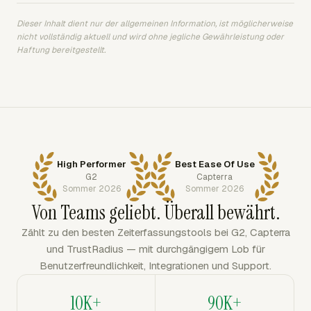
Dieser Inhalt dient nur der allgemeinen Information, ist möglicherweise
nicht vollständig aktuell und wird ohne jegliche Gewährleistung oder
Haftung bereitgestellt.
High Performer
Best Ease Of Use
G2
Capterra
Sommer 2026
Sommer 2026
Von Teams geliebt. Überall bewährt.
Zählt zu den besten Zeiterfassungstools bei G2, Capterra
und TrustRadius — mit durchgängigem Lob für
Benutzerfreundlichkeit, Integrationen und Support.
10K+
90K+