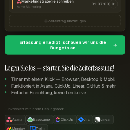
Marketingstrategie schreiben
01:07:00
Acme Marketing
Zeiteintrag hinzufügen
Erfassung erledigt, schauen wir uns die
Budgets an
Legen Sie los — starten Sie die Zeiterfassung!
Timer mit einem Klick — Browser, Desktop & Mobil
Funktioniert in Asana, ClickUp, Linear, GitHub & mehr
Einfache Einrichtung, keine Lernkurve
Funktioniert mit Ihrem Lieblingstool:
Asana
Basecamp
ClickUp
Jira
Linear
Monday
Trello