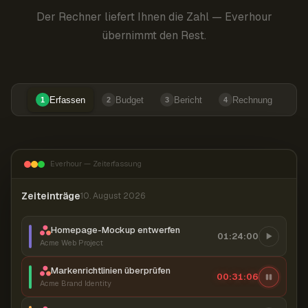
Der Rechner liefert Ihnen die Zahl — Everhour
übernimmt den Rest.
Erfassen
Budget
Bericht
Rechnung
1
2
3
4
Everhour — Zeiterfassung
Zeiteinträge
10. August 2026
Homepage-Mockup entwerfen
01:24:00
Acme Web Project
Markenrichtlinien überprüfen
00:31:07
Acme Brand Identity