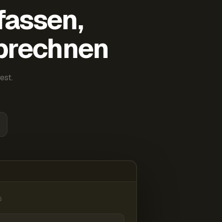
fassen,
abrechnen
est.
6