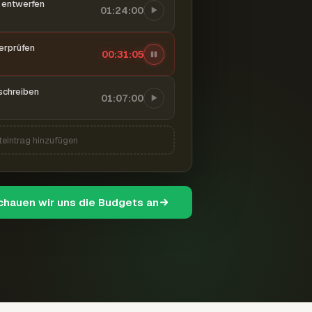
entwerfen
01:24:00
berprüfen
00:31:06
schreiben
01:07:00
teintrag hinzufügen
schauen wir uns die Budgets an