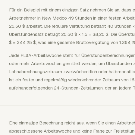
Für ein Beispiel mit einem einzigen Satz nehmen Sie an, dass ein
Arbeitnehmer in New Mexico 49 Stunden in einer festen Arbei
25,50 $ arbeitet. Die reguläre Vergütung beträgt 40 Stunden 
Überstundensatz beträgt 25,50 $ × 1,5 = 38,25 $. Die Überst
$ = 344,25 $, was eine gesamte Bruttovergütung von 1.364,25
Jede FLSA-Arbeitswoche steht für Überstundenberechnungen f
oder mehr Arbeitswochen gemittelt werden, um Überstunden z
Lohnabrechnungszeitraum zweiwöchentlich oder halbmonatlich
ist ein fester und regelmäßig wiederkehrender Zeitraum von 1
aufeinanderfolgenden 24-Stunden-Zeiträumen, der an jedem T
Eine einmalige Berechnung reicht aus, wenn Sie einen Arbeitneh
abgeschlossene Arbeitswoche und keine Frage zur Freistellung 