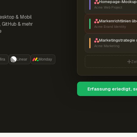
Homepage-Mockup 
Acme Web Project
esktop & Mobil
Markenrichtlinien ü
r, GitHub & mehr
Acme Brand Identity
e
Marketingstrategie 
Acme Marketing
Jira
Linear
Monday
Zei
Erfassung erledigt, 