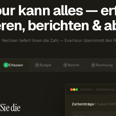
ur kann alles — er
ren, berichten & 
 Rechner liefert Ihnen die Zahl — Everhour übernimmt den R
Erfassen
Budget
Bericht
Rechnung
1
2
3
4
Everhour — Zeiterfassung
Sie die
Zeiteinträge
8. August 202