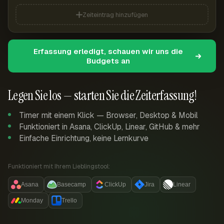
Zeiteintrag hinzufügen
Erfassung erledigt, schauen wir uns die
Budgets an
Legen Sie los — starten Sie die Zeiterfassung!
Timer mit einem Klick — Browser, Desktop & Mobil
Funktioniert in Asana, ClickUp, Linear, GitHub & mehr
Einfache Einrichtung, keine Lernkurve
Funktioniert mit Ihrem Lieblingstool:
Asana
Basecamp
ClickUp
Jira
Linear
Monday
Trello