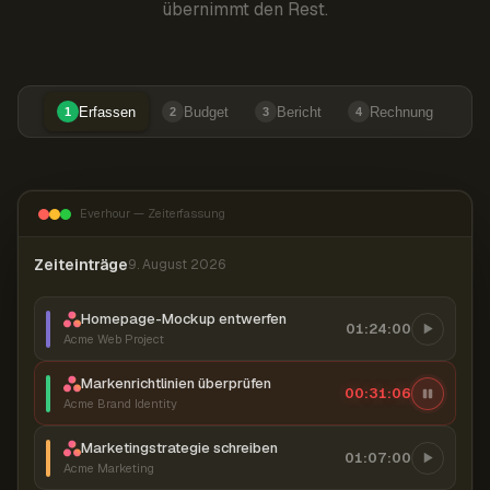
übernimmt den Rest.
Erfassen
Budget
Bericht
Rechnung
1
2
3
4
Everhour — Zeiterfassung
Zeiteinträge
9. August 2026
Homepage-Mockup entwerfen
01:24:00
Acme Web Project
Markenrichtlinien überprüfen
00:31:07
Acme Brand Identity
Marketingstrategie schreiben
01:07:00
Acme Marketing