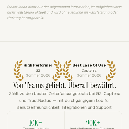
Dieser Inhalt dient nur der allgemeinen Information, ist möglicherweise
nicht vollständig aktuell und wird ohne jegliche Gewährleistung oder
Haftung bereitgestellt.
High Performer
Best Ease Of Use
G2
Capterra
Sommer 2026
Sommer 2026
Von Teams geliebt. Überall bewährt.
Zählt zu den besten Zeiterfassungstools bei G2, Capterra
und TrustRadius — mit durchgängigem Lob für
Benutzerfreundlichkeit, Integrationen und Support.
10K+
90K+