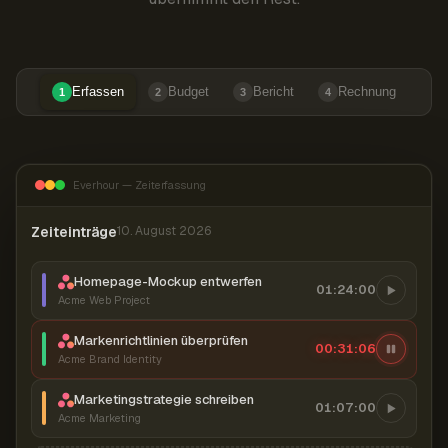
Erfassen
Budget
Bericht
Rechnung
1
2
3
4
Everhour — Zeiterfassung
Zeiteinträge
10. August 2026
Homepage-Mockup entwerfen
01:24:00
Acme Web Project
Markenrichtlinien überprüfen
00:31:07
Acme Brand Identity
Marketingstrategie schreiben
01:07:00
Acme Marketing