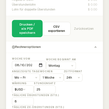
$ 0.00
Überstundenlohn
$ 0.00
Lohn für doppelte Überstunden
Drucken /
CSV
als PDF
Zurücksetzen
exportieren
speichern
Rechneroptionen
WOCHE VOM
WOCHE BEGINNT AM
ANGEZEIGTE TAGE
WOCHEN
ZEITFORMAT
WÄHRUNG
STUNDENSATZ
$
USD
TÄGLICHE ÜBERSTUNDEN (STD.)
TÄGLICHE 2X-ÜBERSTUNDEN (STD.)