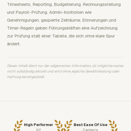
Timesheets, Reporting, Budgetierung, Rechnungsstellung
und Payroll-Prüfung. Admin-Kontrollen wie
Genehmigungen, gesperrte Zeiträume, Erinnerungen und
Timer-Regeln geben Führungskräften eine Aufzeichnung
zur Prüfung statt einer Tabelle, die sich ohne klare Spur
ändert.
Dieser Inhalt dient nur der allgemeinen Information, ist möglicherweise
nicht vollständig aktuell und wird ohne jegliche Gewährleistung oder
Haftung bereitgestellt.
High Performer
Best Ease Of Use
G2
Capterra