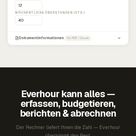
WÖCHENTLICHE ÜBERSTUNDEN (STD.)
Dokumentinformationen
für PDF / Druck
Everhour kann alles —
erfassen, budgetieren,
berichten & abrechnen
Der Rechner liefert Ihnen die Zahl — Everhour
übernimmt den Rest.