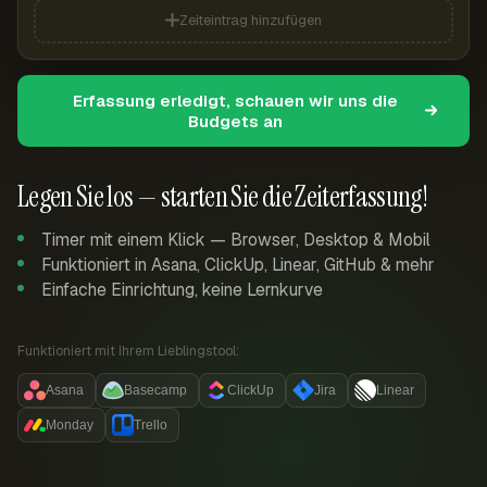
Zeiteintrag hinzufügen
Erfassung erledigt, schauen wir uns die
Budgets an
Legen Sie los — starten Sie die Zeiterfassung!
Timer mit einem Klick — Browser, Desktop & Mobil
Funktioniert in Asana, ClickUp, Linear, GitHub & mehr
Einfache Einrichtung, keine Lernkurve
Funktioniert mit Ihrem Lieblingstool:
Asana
Basecamp
ClickUp
Jira
Linear
Monday
Trello